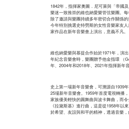
1842年，指揮家奧圖．尼可萊與「帝
樂迷一致推崇的維也納愛樂管弦樂團。每
除了邀請與樂團持續多年密切合作關係的
今年特別挑選史特勞斯的女性音樂家友人
家作品在新年音樂會上演出，意義不凡。
維也納愛樂與慕提合作始於1971年，演出音
年紀念音樂會時，樂團贈予他金指環 （Gold
年、2004年和2018年、2021年指揮
史上第一場新年音樂會，可溯源自1939年
25場新年音樂會。1959年首度電視轉
家族優美輕快的圓舞曲與波卡舞曲，而令
《拉黛斯基》進行曲，這是從1958年
於希望、友誼與和平的精神，透過音樂，