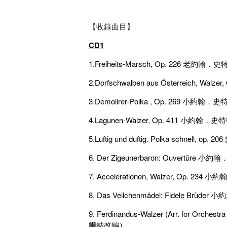
【收錄曲目】
CD1
1.Freiheits-Marsch, Op. 226 
2.Dorfschwalben aus Österreic
3.Demolirer-Polka , Op. 26
4.Lagunen-Walzer, Op. 411 小
5.Luftig und duftig. Polka sc
6. Der Zigeunerbaron: Ouver
7. Accelerationen, Walzer, Op
8. Das Veilchenmädel: Fid
9. Ferdinandus-Walzer (Arr. fo
爾納改編）