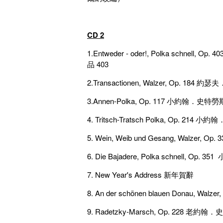
CD 2
1.Entweder - oder!, Polka schn
品 403
2.Transactionen, Walzer, Op.
3.Annen-Polka, Op. 117 小約翰
4. Tritsch-Tratsch Polka, O
5. Wein, Weib und Gesang, W
6. Die Bajadere, Polka schnell
7. New Year's Address 新年賀辭
8. An der schönen blauen Dona
9. Radetzky-Marsch, Op. 22