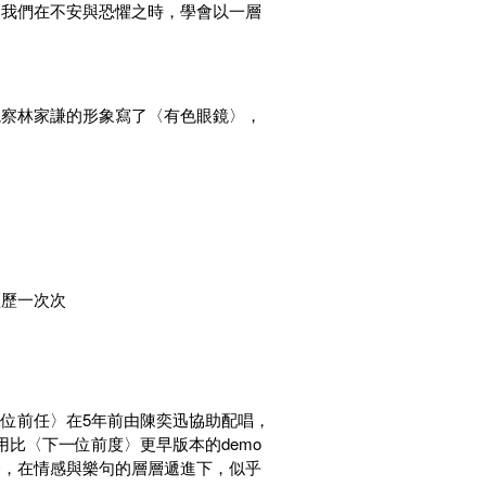
。我們在不安與恐懼之時，學會以一層
觀察林家謙的形象寫了〈有色眼鏡〉，
。
經歷一次次
位前任〉在5年前由陳奕迅協助配唱，
比〈下一位前度〉更早版本的demo
奈，在情感與樂句的層層遞進下，似乎