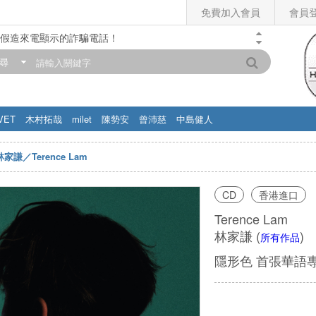
免費加入會員
會員
假造來電顯示的詐騙電話！
門市營業時間調整公告】
尋
滿200元，即享免運優惠!! 詳情>>
VET
木村拓哉
milet
陳勢安
曾沛慈
中島健人
林家謙／Terence Lam
CD
香港進口
Terence Lam
林家謙
(
)
所有作品
隱形色 首張華語專