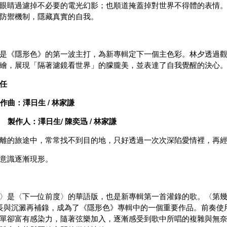
眼睛過濾掉不必要的電光幻影；也順道掩蓋掉對世界不得體的表情
防禦機制，隱藏真實的自我。
是《隱形色》的第一波主打，為新專輯定下一個主色彩。林夕透過
繪，展現「隔著濾鏡看世界」的朦朧美，並表達了自我覺醒的決心
前任
作曲：澤日生 / 林家謙
製作人：澤日生/ 陳奕迅 / 林家謙
離的旅途中，常常找不到目的地，只好透過一次次深陷愛情裡，再
意識逐漸現形。
〉是〈下一位前度〉的華語版，也是新專輯第一首灌錄的歌。〈第幾
長與沉澱再補錄，成為了《隱形色》專輯中的一個重要作品。前奏使用
單卻富有感染力，隨著弦樂加入，逐漸感受到歌中所唱的複雜與無