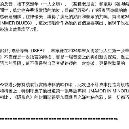
的反響，接下來幾年〈一人之境〉、〈某種老朋友〉和電影《破·地
問世，奠定他在香港歌壇的地位，目前已經發行了4張粵語專輯的他
感表達細膩，旋律優美，獲得了廣泛的好評和聽眾的共鳴。甫出道3年
UMMER BLUES》，這次演唱會作為他的首個重要演出，展現了
終演出數量增至7場。
月才剛發行粵語專輯《ISFP》，林家謙在2024年末又將發行人生第一
》不僅僅是一次語言的轉換，更是一場音樂上的再創新與探索。過
語言的界限，這不僅是對自己音樂路徑的一次突破，更是對聽眾的
今香港少數持續發行實體專輯的唱作者，此次也不計成本打造高規
構圖上，特別呼應了他出道第一張粵語專輯《MAJOR IN MINOR》，
相比，《隱形色》的封面顯得更加隱蔽且充滿神秘色彩，這一切都
=============================================s