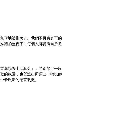
而無形地被推著走。我們不再有真正的
路媒體的監視下，每個人都變得無所遁
一首海頓祭上我耳朵」，特別加了一段
首歌的氛圍，也營造出與原曲〈喃嘸師
律中發現新的感官刺激。