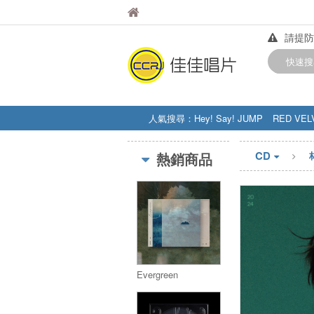
佳佳唱片
佳佳唱片
請提防
【中華
快速搜
訂購金額
人氣搜尋：
Hey! Say! JUMP
RED VEL
STRAY KIDS
盧廣仲
周杰伦
CD
熱銷商品
Evergreen