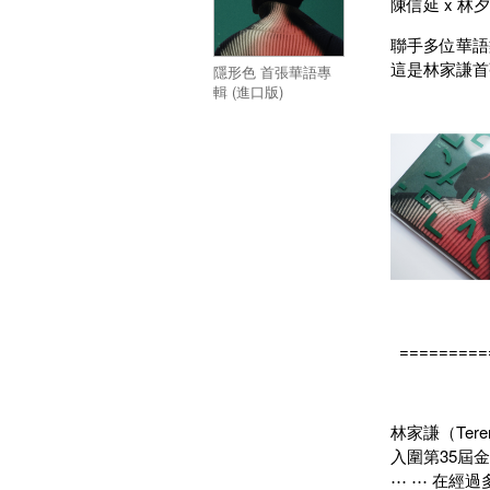
陳信延 x 林夕 
聯手多位華語
這是林家謙首
隱形色 首張華語專
輯 (進口版)
=========
林家謙（Te
入圍第35屆
⋯ ⋯ 在經