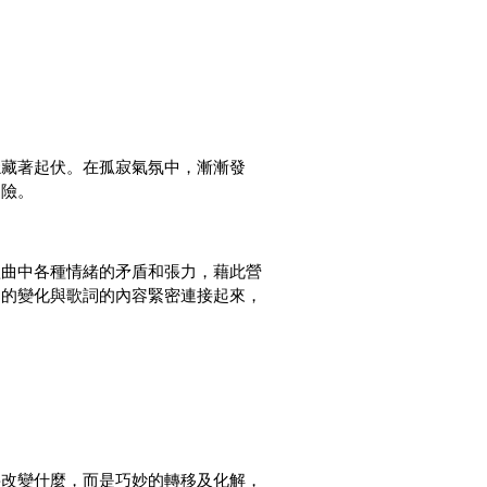
隱藏著起伏。在孤寂氣氛中，漸漸發
避險。
歌曲中各種情緒的矛盾和張力，藉此營
樂的變化與歌詞的內容緊密連接起來，
要改變什麼，而是巧妙的轉移及化解，