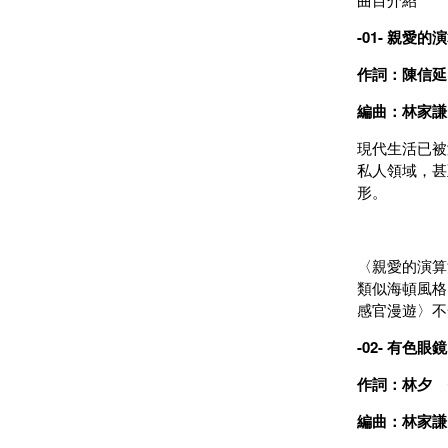
-01- 親愛的
作詞：陳信延
編曲：林家謙 / 
現代生活已被
私人領域，甚
形。
〈親愛的演算
類似海頓風格
感官漫遊〉不
-02- 有色眼鏡
作詞：林夕 
編曲：林家謙