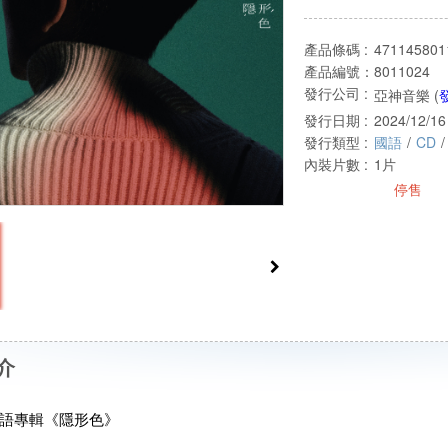
產品條碼 :
471145801
產品編號：
8011024
發行公司 :
亞神音樂 (
發行日期 :
2024/12/16
發行類型 :
國語
/
CD
/
內裝片數 :
1片
停售
介
語專輯《隱形色》