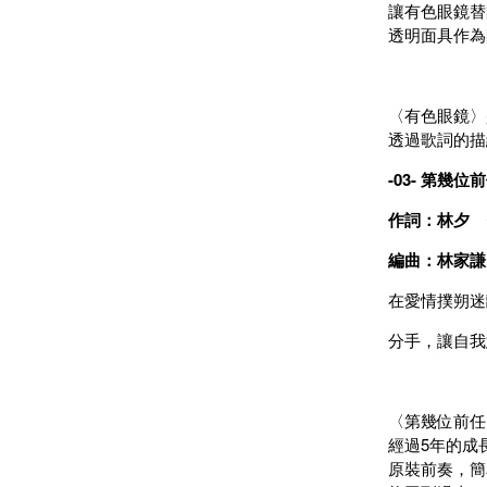
讓有色眼鏡替
透明面具作為
〈有色眼鏡〉
透過歌詞的描
-03- 第幾位
作詞：林夕 
編曲：林家謙 
在愛情撲朔迷
分手，讓自我
〈第幾位前任
經過5年的成
原裝前奏，簡