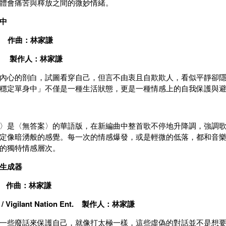
體會痛苦與釋放之間的微妙情緒。
身中
 作曲：林家謙
謙 製作人：林家謙
內心的剖白，試圖看穿自己，但言不由衷且自欺欺人，看似平靜卻
穩定單身中」不僅是一種生活狀態，更是一種情感上的自我保護與
〉是〈無答案〉的華語版，在新編曲中整首歌不停地升降調，強調
定像暗湧般的感覺。每一次的情感爆發，或是輕微的低落，都和音
的獨特情感層次。
道生成器
r 作曲：林家謙
Vigilant Nation Ent. 製作人：林家謙
一些廢話來保護自己，就像打太極一樣，這些虛偽的對話並不是想