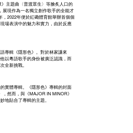
獄》主題曲〈普渡眾生〉等膾炙人口的
，展現作為一名獨立創作歌手的全能才
，2022年便於紅磡體育館舉辦首個個
他在現場表演中的魅力和實力，由於反應
張華語專輯《隱形色》。對於林家謙來
去他以粵語歌手的身份被廣泛認識，而
一次全新挑戰。
格的實體專輯。《隱形色》專輯的封面
然而，與《MAJOR IN MINOR》
巧妙地貼合了專輯的主題。