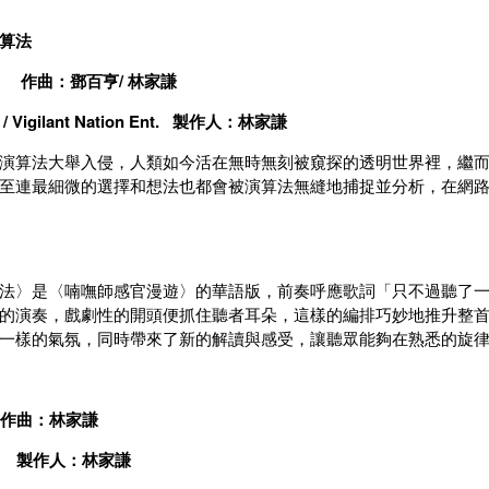
演算法
 作曲：鄧百亨/ 林家謙
Vigilant Nation Ent. 製作人：林家謙
演算法大舉入侵，人類如今活在無時無刻被窺探的透明世界裡，繼
至連最細微的選擇和想法也都會被演算法無縫地捕捉並分析，在網
法〉是〈喃嘸師感官漫遊〉的華語版，前奏呼應歌詞「只不過聽了
的演奏，戲劇性的開頭便抓住聽者耳朵，這樣的編排巧妙地推升整
一樣的氣氛，同時帶來了新的解讀與感受，讓聽眾能夠在熟悉的旋
作曲：林家謙
 製作人：林家謙