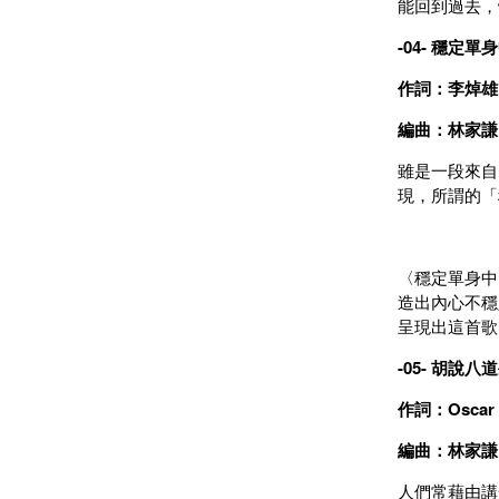
能回到過去，
-04- 穩定單
作詞：李焯雄
編曲：林家
雖是一段來自
現，所謂的「
〈穩定單身中
造出內心不穩
呈現出這首歌
-05- 胡說八
作詞：Osca
編曲：林家謙 / 
人們常藉由講