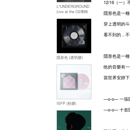
12/16（一
L*UNDERGROUND
Live at the O2專輯
隱形色是一種
(2CD)
穿上透明的斗
看不到的，不
隱形色是一種
隱形色 (透明膠)
他的音樂有一
當世界安靜下
—o-o— 一
ISFP (粉膠)
—o-o— 十