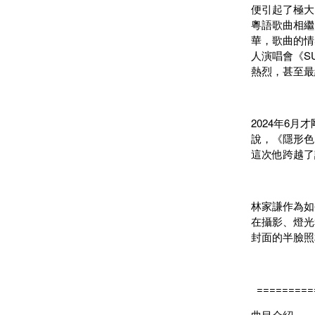
便引起了極大
粵語歌曲相繼
華，歌曲的情
人演唱會《S
熱烈，甚至最
2024年6
說，《隱形色
這次他跨越了
林家謙作為如
在攝影、燈光和
封面的半臉照
=========
曲目介紹