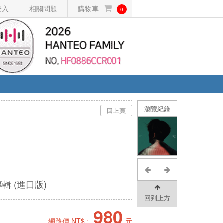
登入
相關問題
購物車
0
瀏覽紀錄
回上頁
輯 (進口版)
回到上方
980
網路價 NT$ :
元