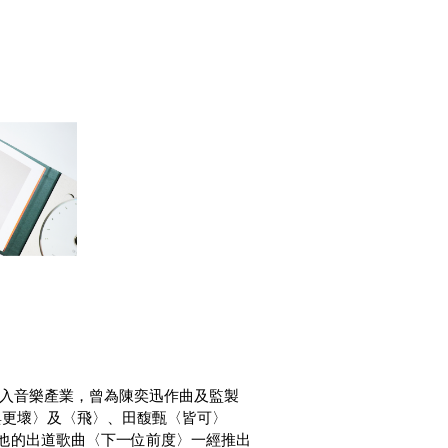
身份踏入音樂產業，曾為陳奕迅作曲及監製
與更壞〉及〈飛〉、田馥甄〈皆可〉
，他的出道歌曲〈下一位前度〉一經推出