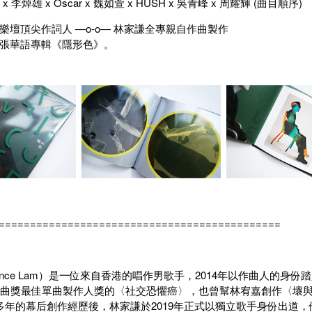
x 李焯雄 x Oscar x 魏如萱 x HUSH x 吳青峰 x 周耀輝 (曲目順序)
樂壇頂尖作詞人 —o-o— 林家謙全專親自作曲製作
張華語專輯《隱形色》。
=============================================
rence Lam）是一位來自香港的唱作男歌手，2014年以作曲人的
金曲獎最佳單曲製作人獎的〈社交恐懼癌〉，也曾幫林宥嘉創作〈壞
過多年的幕后創作經歷後，林家謙於2019年正式以獨立歌手身份出道