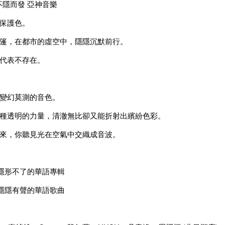
）不隱而發 亞神音樂
保護色。
篷，在都市的虛空中，隱隱沉默前行。
代表不存在。
變幻莫測的音色。
種透明的力量，清澈無比卻又能折射出繽紛色彩。
來，你聽見光在空氣中交織成音波。
張隱形不了的華語專輯
首隱隱有聲的華語歌曲