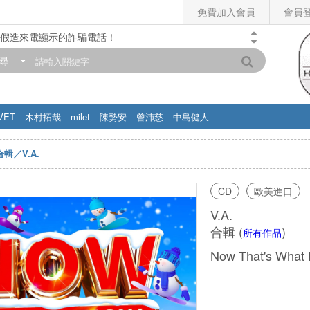
免費加入會員
會員
假造來電顯示的詐騙電話！
門市營業時間調整公告】
尋
滿200元，即享免運優惠!! 詳情>>
VET
木村拓哉
milet
陳勢安
曾沛慈
中島健人
合輯／V.A.
CD
歐美進口
V.A.
合輯
(
)
所有作品
Now That's What I