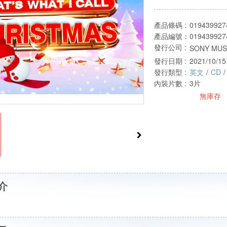
產品條碼 :
019439927
產品編號：
019439927
發行公司 :
SONY MUSI
發行日期 :
2021/10/15
發行類型 :
英文
/
CD
/
內裝片數 :
3片
無庫存
介