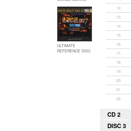
Anthems (5CD)
12.
13.
14.
15.
16.
ULTIMATE
REFERENCE DISC
17.
7 (MQGCD)
18.
19.
20.
21.
22.
CD 2
DISC 3