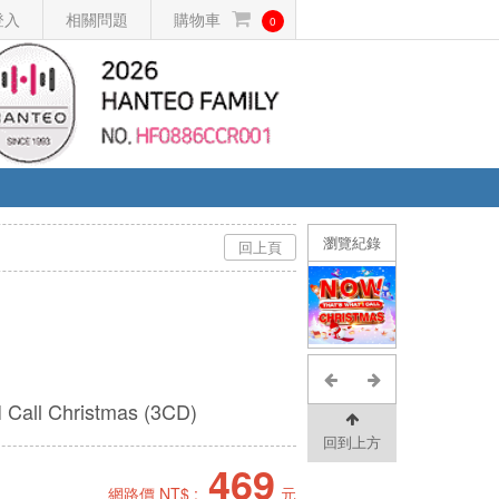
登入
相關問題
購物車
0
瀏覽紀錄
回上頁
 Call Christmas (3CD)
回到上方
469
網路價 NT$ :
元