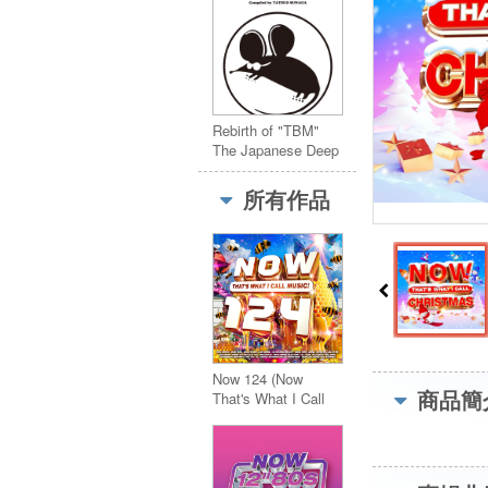
Rebirth of "TBM"
The Japanese Deep
Jazz Compiled by
Tatsuo Sunaga
所有作品
(2CD)
Now 124 (Now
商品簡
That's What I Call
Music 124) 2CD