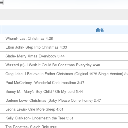
目
曲名
Wham!- Last Christmas 4:28
Elton John- Step Into Christmas 4:33
Slade- Merry Xmas Everybody 3:44
Wizzard (2)- I Wish It Could Be Christmas Everyday 4:40
Greg Lake- I Believe in Father Christmas (Original 1975 Single Version) 3
Paul McCartney- Wonderful Christmastime 3:47
Boney M.- Mary's Boy Child / Oh My Lord 5:44
Darlene Love- Christmas (Baby Please Come Home) 2:47
Leona Lewis- One More Sleep 4:01
Kelly Clarkson- Underneath the Tree 3:51
The Ronettes- Sleigh Ride 3:02