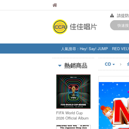
佳佳唱片
佳佳唱片
請提防
【中華
快速搜
訂購金額
人氣搜尋：
Hey! Say! JUMP
RED VEL
STRAY KIDS
盧廣仲
周杰伦
CD
熱銷商品
FIFA World Cup
2026 Official Album