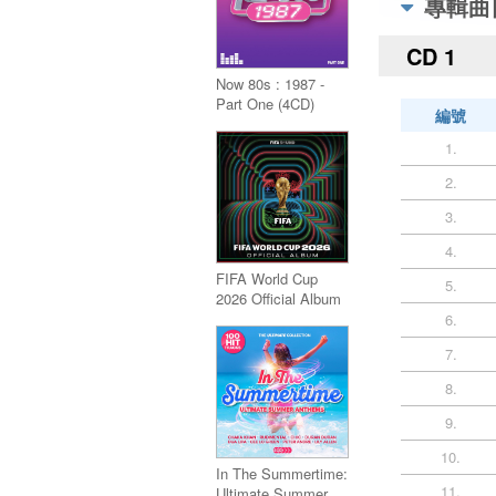
專輯曲
CD 1
Now 80s : 1987 -
Part One (4CD)
編號
1.
2.
3.
4.
FIFA World Cup
5.
2026 Official Album
6.
7.
8.
9.
10.
In The Summertime:
11.
Ultimate Summer