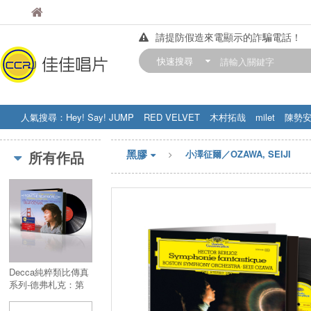
佳佳唱片
佳佳唱片
請提防假造來電顯示的詐騙電話！
【中華門市營業時間調整公告】
快速搜尋
訂購金額滿200元，即享免運優惠!! 詳
人氣搜尋：
Hey! Say! JUMP
RED VELVET
木村拓哉
milet
陳勢
STRAY KIDS
盧廣仲
周杰伦
黑膠
所有作品
小澤征爾／OZAWA, SEIJI
Decca純粹類比傳真
系列-德弗札克：第
九號交響曲《新世
界》 (1 LP)／Decca