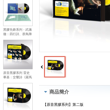
Pure Analogue
Series - Dvoark :
Symphony No.9
“From The New
World” (1 LP)
黑膠先鋒系列 - 武滿
徹：四行詩、群鳥降
臨星形庭園 (45轉)
(LP)／Takemitsu :
Quatrain; A Flock
Descends into the
Pentagonal Garden
Avantgarde Series
(LP)
原音黑膠系列 雷史
畢基：交響詩《羅馬
之松》、《羅馬節
慶》、《羅馬噴泉》
2 LP／Respighi :
商品簡介
Pines of Rome,
Feste Romane &
Fountains of Rome
【原音黑膠系列】第二版
2 LP