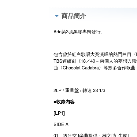
商品簡介
Ado第3張黑膠專輯發行。
包含曾於紅白歌唱大賽演唱的熱門曲目〈唱〉、
TBS連續劇《18／40－兩個人的夢想與
曲〈Chocolat Cadabra〉等眾多合作
2LP / 重量盤 / 轉速 33 1/3
■收錄内容
[LP1]
SIDE A
01 抜け空 [楽曲提供：雄之助_牛肉]