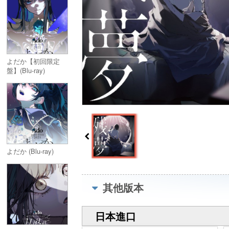
よだか【初回限定
盤】(Blu-ray)
よだか (Blu-ray)
其他版本
日本進口