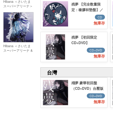
Hibana ＜さいたま
残夢 【完全数量限
スーパーアリーナ＞
定：橡膠杯墊盤】／
(Blu-ray)
残夢 【完全数量限
CD
定：ラバーコースタ
無庫存
ー盤】
残夢 【初回限定
CD+DVD】
Hibana ＜さいたま
スーパーアリーナ &
CD+DVD
オーランド＞【初回
無庫存
限定盤】(2Blu-ray)
台灣
殘夢 豪華初回盤
（CD+DVD）台壓版
CD+DVD
無庫存