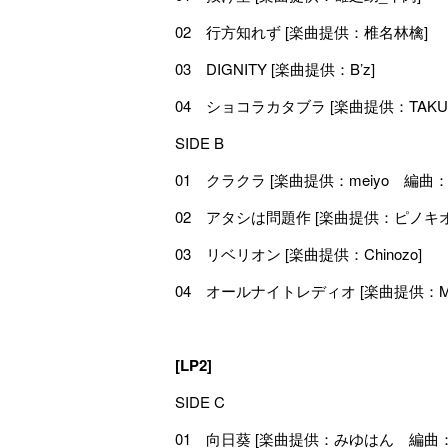
02 行方知れず [楽曲提供：椎名林檎]
03 DIGNITY [楽曲提供：B’z]
04 ショコラカタブラ [楽曲提供：TAKU 
SIDE B
01 クラクラ [楽曲提供：meiyo 編曲：
02 アタシは問題作 [楽曲提供：ピノキ
03 リベリオン [楽曲提供：Chinozo]
04 オールナイトレディオ [楽曲提供：Mitc
[LP2]
SIDE C
01 向日葵 [楽曲提供：みゆはん 編曲：4