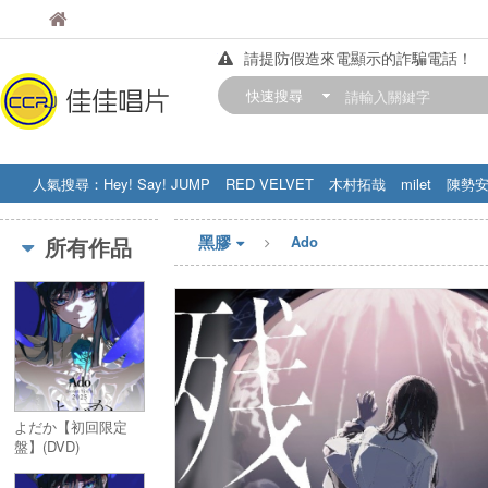
佳佳唱片
佳佳唱片
請提防假造來電顯示的詐騙電話！
【中華門市營業時間調整公告】
快速搜尋
訂購金額滿200元，即享免運優惠!! 詳
人氣搜尋：
Hey! Say! JUMP
RED VELVET
木村拓哉
milet
陳勢
STRAY KIDS
盧廣仲
周杰伦
黑膠
所有作品
Ado
よだか【初回限定
盤】(DVD)