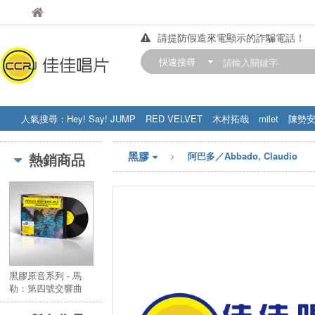
佳佳唱片
佳佳唱片
請提防假造來電顯示的詐騙電話！
【中華門市營業時間調整公告】
快速搜尋
訂購金額滿200元，即享免運優惠!! 詳
人氣搜尋：
Hey! Say! JUMP
RED VELVET
木村拓哉
milet
陳勢
STRAY KIDS
盧廣仲
周杰伦
黑膠
熱銷商品
阿巴多／Abbado, Claudio
黑膠原音系列 - 馬
勒：第四號交響曲
(LP)／Original
Source - Mahler :