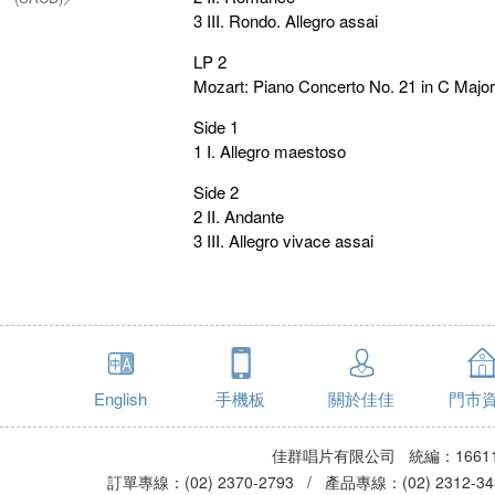
PERGOLESI :
3 III. Rondo. Allegro assai
Stabat Mater, etc.
(SACD)
LP 2
Mozart: Piano Concerto No. 21 in C Major
Side 1
1 I. Allegro maestoso
Side 2
2 II. Andante
3 III. Allegro vivace assai
English
手機板
關於佳佳
門市
佳群唱片有限公司 統編：16611
訂單專線：(02) 2370-2793 / 產品專線：(02) 2312-