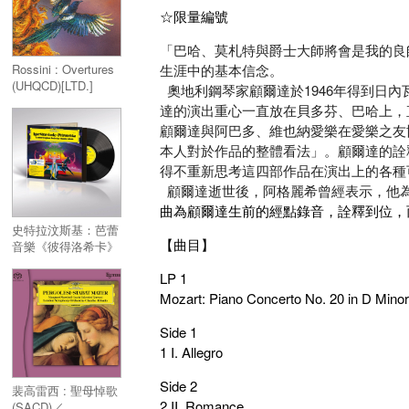
☆限量編號
「巴哈、莫札特與爵士大師將會是我的良
生涯中的基本信念。
Rossini : Overtures
(UHQCD)[LTD.]
奧地利鋼琴家顧爾達於1946年得到日
達的演出重心一直放在貝多芬、巴哈上，直到
顧爾達與阿巴多、維也納愛樂在愛樂之友
本人對於作品的整體看法」。顧爾達的詮
得不重新思考這四部作品在演出上的各種
顧爾達逝世後，阿格麗希曾經表示，他
曲為顧爾達生前的經點錄音，詮釋到位，
史特拉汶斯基：芭蕾
【曲目】
音樂《彼得洛希卡》
(45轉) 1 LP／
LP 1
Stravinsky :
Petrouchka 1 LP
Mozart: Piano Concerto No. 20 in D Minor
Side 1
1 I. Allegro
Side 2
裴高雷西 : 聖母悼歌
2 II. Romance
(SACD)／