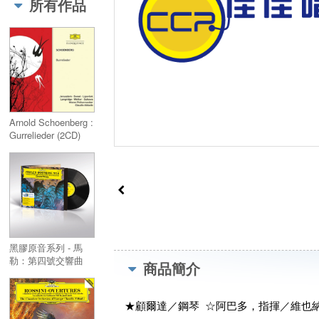
所有作品
Symphony No. 4
(LP)
Arnold Schoenberg :
Gurrelieder (2CD)
黑膠原音系列 - 馬
勒：第四號交響曲
商品簡介
(LP)／Original
Source - Mahler :
Symphony No. 4
★顧爾達／鋼琴 ☆阿巴多，指揮／維也
(LP)