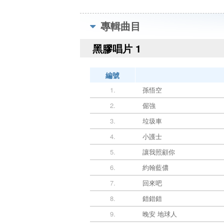
專輯曲目
黑膠唱片 1
編號
1.
孫悟空
2.
倔強
3.
垃圾車
4.
小護士
5.
讓我照顧你
6.
約翰藍儂
7.
回來吧
8.
錯錯錯
9.
晚安 地球人