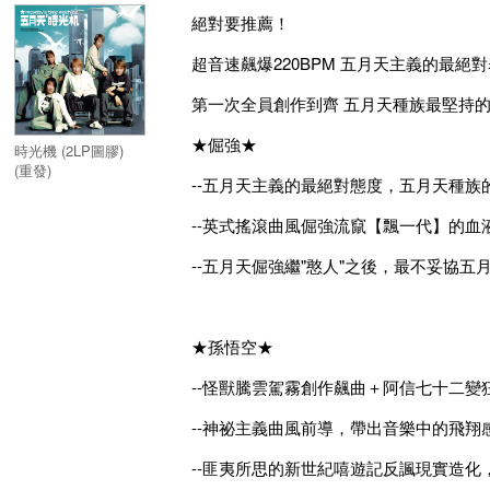
絕對要推薦！
超音速飆爆220BPM 五月天主義的最絕
第一次全員創作到齊 五月天種族最堅持
★倔強★
時光機 (2LP圖膠)
(重發)
--五月天主義的最絕對態度，五月天種族
--英式搖滾曲風倔強流竄【飄一代】的
--五月天倔強繼"憨人"之後，最不妥協五
★孫悟空★
--怪獸騰雲駕霧創作飆曲＋阿信七十二變
--神祕主義曲風前導，帶出音樂中的飛翔
--匪夷所思的新世紀嘻遊記反諷現實造