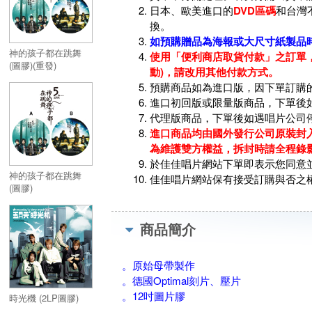
日本、歐美進口的
DVD區碼
和台灣
換。
如預購贈品為海報或大尺寸紙製品
神的孩子都在跳舞
使用「便利商店取貨付款」之訂單，
(圖膠)(重發)
動)，請改用其他付款方式。
預購商品如為進口版，因下單訂購
進口初回版或限量版商品，下單後
代理版商品，下單後如遇唱片公司
進口商品均由國外發行公司原裝封入
為維護雙方權益，拆封時請全程錄
於佳佳唱片網站下單即表示您同意
神的孩子都在跳舞
佳佳唱片網站保有接受訂購與否之
(圖膠)
商品簡介
。原始母帶製作
。德國Optimal刻片、壓片
。12吋圖片膠
時光機 (2LP圖膠)