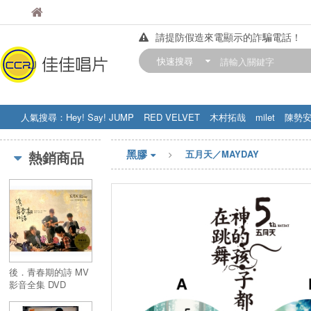
佳佳唱片
佳佳唱片
請提防假造來電顯示的詐騙電話！
【中華門市營業時間調整公告】
快速搜尋
訂購金額滿200元，即享免運優惠!! 詳
人氣搜尋：
Hey! Say! JUMP
RED VELVET
木村拓哉
milet
陳勢
STRAY KIDS
盧廣仲
周杰伦
黑膠
熱銷商品
五月天／MAYDAY
後．青春期的詩 MV
影音全集 DVD