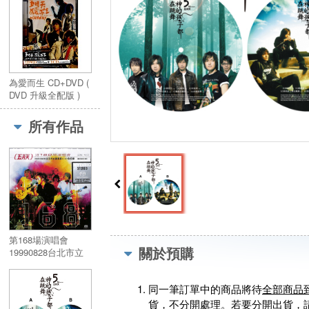
為愛而生 CD+DVD (
DVD 升級全配版 )
所有作品
第168場演唱會
關於預購
19990828台北市立
體育場LIVE 全紀錄
(SACD)
同一筆訂單中的商品將待
全部商品
貨，不分開處理。若要分開出貨，