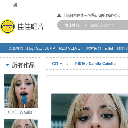
佳佳唱片
佳佳唱片
請提防假造來電顯示的詐騙電話！
【中華門市營業時間調整公告】
快速搜尋
訂購金額滿200元，即享免運優惠!! 詳
人氣搜尋：
Hey! Say! JUMP
RED VELVET
木村拓哉
milet
陳勢
STRAY KIDS
盧廣仲
周杰伦
CD
所有作品
卡蜜拉／Camila Cabello
C,XOXO (簽名版)