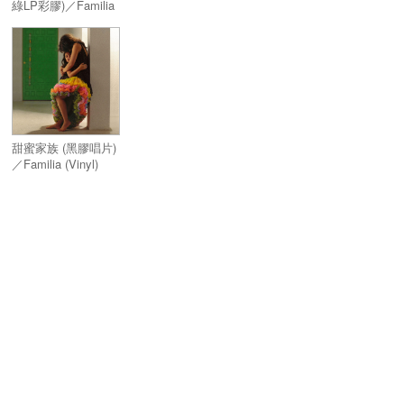
綠LP彩膠)／Familia
(Limited Edition
Alternative Cover
Translucent Green
Vinyl)
甜蜜家族 (黑膠唱片)
／Familia (Vinyl)