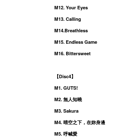
M12. Your Eyes
M13. Calling
M14.Breathless
M15. Endless Game
M16. Bittersweet
【Disc4】
M1. GUTS!
M2. 無人知曉
M3. Sakura
M4. 晴空之下，在妳身邊
M5. 呼喊愛