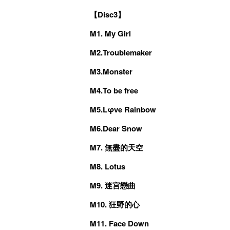
【Disc3】
M1. My Girl
M2.Troublemaker
M3.Monster
M4.To be free
M5.Lφve Rainbow
M6.Dear Snow
M7. 無盡的天空
M8. Lotus
M9. 迷宮戀曲
M10. 狂野的心
M11. Face Down