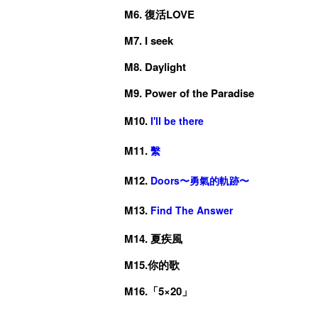
M6. 復活LOVE
M7. I seek
M8. Daylight
M9. Power of the Paradise
M10.
I'll be there
M11.
繫
M12.
Doors〜勇氣的軌跡〜
M13.
Find The Answer
M14. 夏疾風
M15.你的歌
M16.「5×20」