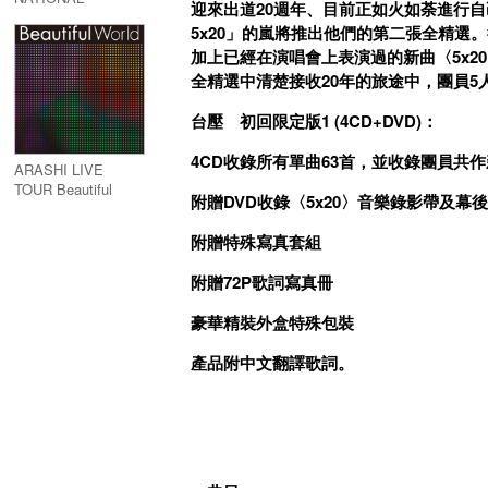
迎來出道20週年、目前正如火如荼進行自己史上
STADIUM 2012
5x20」的嵐將推出他們的第二張全精選
(Blu-ray)
加上已經在演唱會上表演過的新曲〈5x2
全精選中清楚接收20年的旅途中，團員5
台壓 初回限定版1 (4CD+DVD)：
4CD收錄所有單曲63首，並收錄團員共作
ARASHI LIVE
TOUR Beautiful
附贈DVD收錄〈5x20〉音樂錄影帶及幕
World (Blu-ray)
附贈特殊寫真套組
附贈72P歌詞寫真冊
豪華精裝外盒特殊包裝
產品附中文翻譯歌詞。