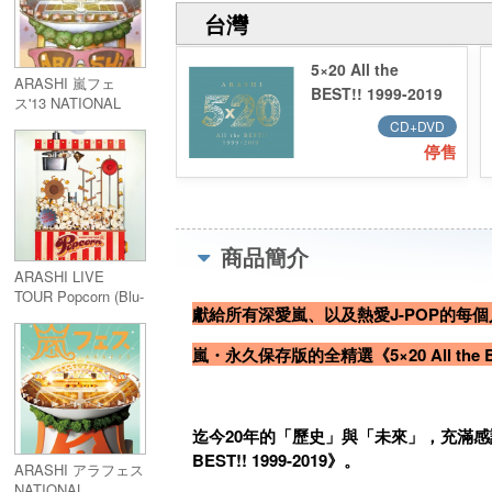
台灣
5×20 All the
ARASHI 嵐フェ
BEST!! 1999-2019
ス'13 NATIONAL
台壓 初回限定盤2
STADIUM 2013 Blu-
CD+DVD
(4CD+DVD)
ray
停售
商品簡介
ARASHI LIVE
TOUR Popcorn (Blu-
獻給所有深愛嵐、以及熱愛J-POP的每個
ray)
嵐・永久保存版的全精選《5×20 All the BES
迄今20年的「歷史」與「未來」，充滿感謝
BEST!! 1999-2019》。
ARASHI アラフェス
NATIONAL