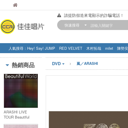
佳佳唱片
佳佳唱片
請提防假造來電顯示的詐騙電話！
【中華門市營業時間調整公告】
快速搜尋
訂購金額滿200元，即享免運優惠!! 詳
人氣搜尋：
Hey! Say! JUMP
RED VELVET
木村拓哉
milet
陳勢
STRAY KIDS
盧廣仲
周杰伦
DVD
熱銷商品
嵐／ARASHI
ARASHI LIVE
TOUR Beautiful
World (Blu-ray)