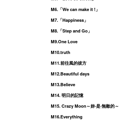
M6.「We can make it !」
M7.「Happiness」
M8.「Step and Go」
M9.One Love
M10.truth
M11.前往風的彼方
M12.Beautiful days
M13.Believe
M14. 明日的記憶
M15. Crazy Moon～妳‧是‧無敵的～
M16.Everything