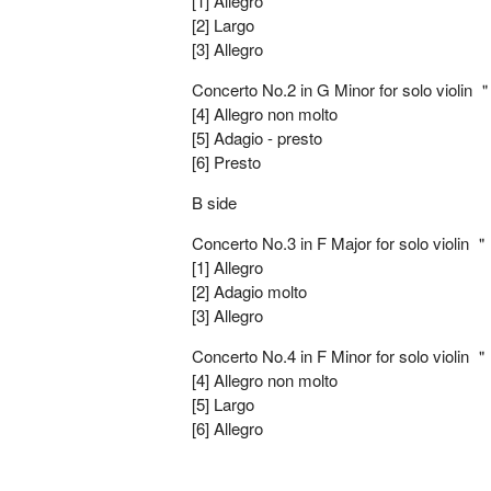
[1] Allegro
[2] Largo
[3] Allegro
Concerto No.2 in G Minor for solo violin
[4] Allegro non molto
[5] Adagio - presto
[6] Presto
B side
Concerto No.3 in F Major for solo violin
[1] Allegro
[2] Adagio molto
[3] Allegro
Concerto No.4 in F Minor for solo violin 
[4] Allegro non molto
[5] Largo
[6] Allegro