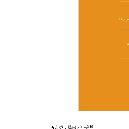
★
吉妮．楊森
／小提琴