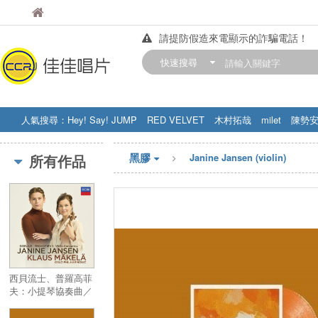
佳佳唱片
佳佳唱片
請提防假造來電顯示的詐騙電話！
【中華門市營業時間調整公告】
快速搜尋
訂購金額滿200元，即享免運優惠!! 詳
人氣搜尋：
Hey! Say! JUMP
RED VELVET
木村拓哉
milet
陳勢
STRAY KIDS
盧廣仲
周杰伦
黑膠
所有作品
Janine Jansen (violin)
西貝流士、普羅高菲
夫：小提琴協奏曲／
Sibelius • Prokofiev
1: Violin Concertos