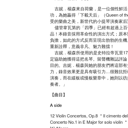
吉妮．楊森來自荷蘭，是一位個性鮮活、
功，為她贏得「下載天后」（Queen of
受的樂曲之美，新世代的小提琴演奏家后冠非
儘管韋瓦第的「四季」已經有超過上百
品！本錄音採用革命性的演出方式；原本
負擔，如此的方式反而呈現出勃勃的生機
重新詮釋，意義非凡、魅力難擋！
吉妮．楊森所使用的是史特拉帝瓦里172
定協助她獲得這把名琴。留聲機雜誌評論
目的。吉妮．楊森與她的朋友們將這部有
力，錄音效果更是具有吸引力…很難抗拒
演奏，而在緩板或慢板樂章中，她則以彷
奏者。」
【曲目】
A side
12 Violin Concertos, Op.8 ＂Il cimento del
Concerto No.1 in E Major for solo violi