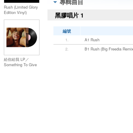
專輯曲目
Rush (Limited Glory
Edition Vinyl)
黑膠唱片 1
編號
1.
A1 Rush
2.
B1 Rush (Big Freedia Remix
給你給我 LP／
Something To Give
Each Other LP