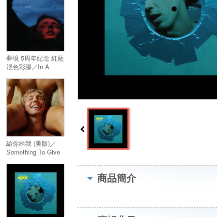
夢境 5周年紀念 紅藍
混色彩膠／In A
Dream 5th
Anniversary (Red &
Blue Swirl Vinyl)
給你給我 (美版)／
Something To Give
Each Other (美版)
商品簡介