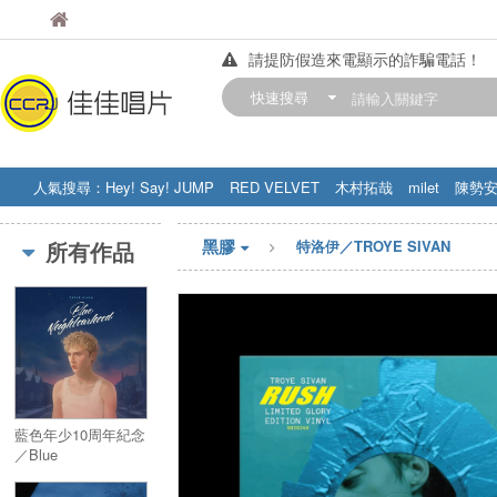
佳佳唱片
佳佳唱片
請提防假造來電顯示的詐騙電話！
【中華門市營業時間調整公告】
快速搜尋
訂購金額滿200元，即享免運優惠!! 詳
人氣搜尋：
Hey! Say! JUMP
RED VELVET
木村拓哉
milet
陳勢
STRAY KIDS
盧廣仲
周杰伦
黑膠
所有作品
特洛伊／TROYE SIVAN
藍色年少10周年紀念
／Blue
Neighbourhood 10th
Anniversary Edition