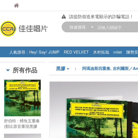
佳佳唱片
佳佳唱片
請提防假造來電顯示的詐騙電話！
【中華門市營業時間調整公告】
快速搜尋
訂購金額滿200元，即享免運優惠!! 詳
人氣搜尋：
Hey! Say! JUMP
RED VELVET
木村拓哉
milet
陳勢
STRAY KIDS
盧廣仲
周杰伦
黑膠
所有作品
阿瑪迪斯四重奏, 吉利爾斯／Amadeus
舒伯特 : 鳟魚五重奏
(類比原音重現黑膠
系列 第二版)／
Schubert : “Trout”