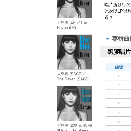
唱片所發行的
此次以LP唱
過？
大烏鴉 (LP)／The
Raven (LP)
專輯曲
黑膠唱片 
編號
大烏鴉 (SACD)／
1.
The Raven (SACD)
2.
3.
4.
5.
6.
大烏鴉 (200 克 45 轉
7.
2LPs)／The Raven