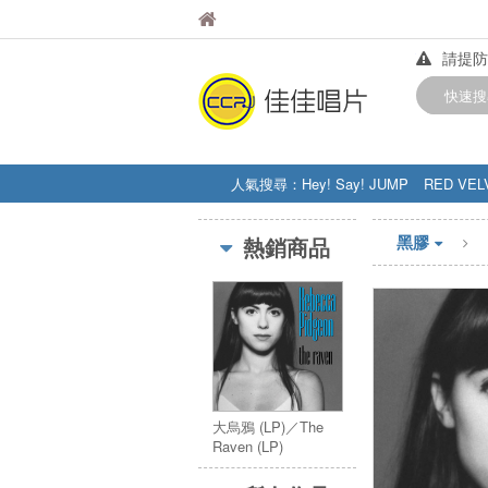
佳佳唱片
佳佳唱片
請提防
【中華
快速搜
訂購金額
人氣搜尋：
Hey! Say! JUMP
RED VEL
STRAY KIDS
盧廣仲
周杰伦
黑膠
熱銷商品
大烏鴉 (LP)／The
Raven (LP)