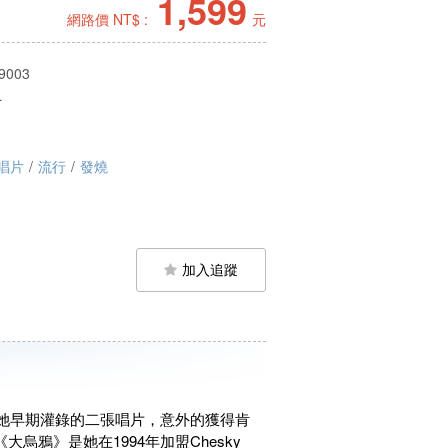
1,599
網路價 NT$ :
元
9003
L
唱片
/
流行
/
發燒
加入追蹤
。她早期灌錄的二張唱片，意外的獲得肯
。《大烏鴉》是她在1994年加盟Chesky