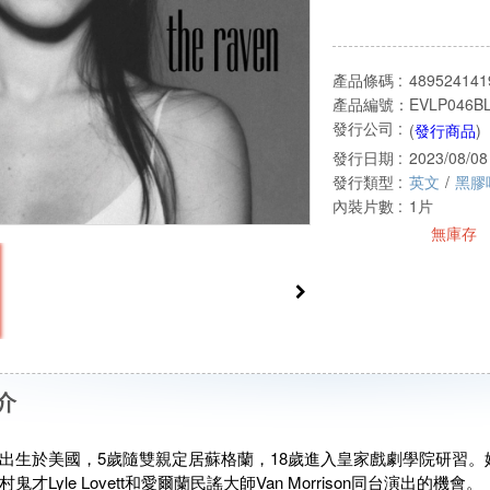
產品條碼 :
489524141
產品編號：
EVLP046B
發行公司 :
(
發行商品
)
發行日期 :
2023/08/08
發行類型 :
英文
/
黑膠
內裝片數 :
1片
無庫存
介
出生於美國，5歲隨雙親定居蘇格蘭，18歲進入皇家戲劇學院研習
才Lyle Lovett和愛爾蘭民謠大師Van Morrison同台演出的機會