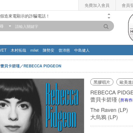
免費加入會員
會員
假造來電顯示的詐騙電話！
門市營業時間調整公告】
尋
滿200元，即享免運優惠!! 詳情>>
VET
木村拓哉
milet
陳勢安
曾沛慈
中島健人
蕾貝卡碧瑾／REBECCA PIDGEON
黑膠唱片
歐美進
REBECCA PIDG
蕾貝卡碧瑾
(
所有作
The Raven (LP)
大烏鴉 (LP)