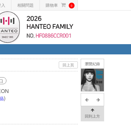
登入
相關問題
購物車
0
瀏覽紀錄
回上頁
口
EON
)
品
回到上方