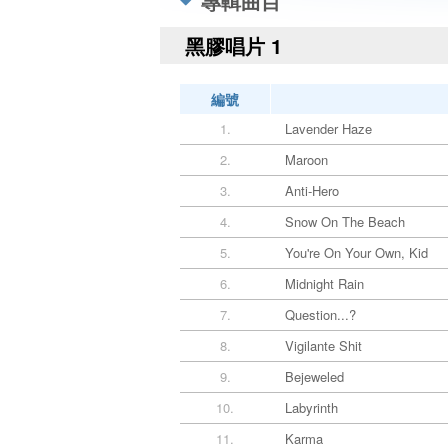
專輯曲目
黑膠唱片 1
編號
1.
Lavender Haze
2.
Maroon
3.
Anti-Hero
4.
Snow On The Beach
5.
You're On Your Own, Kid
6.
Midnight Rain
7.
Question...?
8.
Vigilante Shit
9.
Bejeweled
10.
Labyrinth
11.
Karma