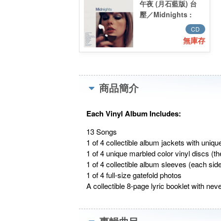
午夜 (月石藍版) 台
壓／Midnights :
Moonstone Blue
CD
Edition CD 台壓
無庫存
商品簡介
Each Vinyl Album Includes:
13 Songs
1 of 4 collectible album jackets with uniqu
1 of 4 unique marbled color vinyl discs (
1 of 4 collectible album sleeves (each side 
1 of 4 full-size gatefold photos
A collectible 8-page lyric booklet with ne