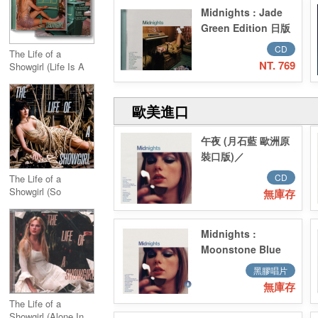
Midnights : Jade
Green Edition 日版
CD
The Life of a
NT. 769
Showgirl (Life Is A
Song Acoustic
Version)
歐美進口
午夜 (月石藍 歐洲原
裝口版)／
Midnights:
CD
The Life of a
Moonstone Blue
Showgirl (So
無庫存
Edition CD
Glamorous Cabaret
Version)
Midnights :
Moonstone Blue
Edition Vinyl 月光
黑膠唱片
石藍彩膠
無庫存
The Life of a
Showgirl (Alone In