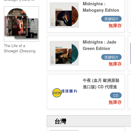
Midnights :
My Tower Acoustic
Mahogany Edition
Version)
Vinyl 桃花心木彩膠
黑膠唱片
無庫存
Midnights : Jade
The Life of a
Green Edition
Showgirl (Dressing
Vinyl 碧綠彩膠
Room Rehearsal
黑膠唱片
Version)
無庫存
午夜 (血月 歐洲原裝
進口版) CD 代理進
口／Midnights
CD
(Blood Moon
無庫存
Edition) CD 代理進
口
台灣