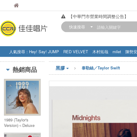
佳佳唱片
請提防假造來電顯示的詐騙電話！
佳佳唱片
【中華門市營業時間調整公告】
訂購金額滿200元，即享免運優惠!! 詳
快速搜尋
人氣搜尋：
Hey! Say! JUMP
RED VELVET
木村拓哉
milet
陳勢
STRAY KIDS
盧廣仲
周杰伦
黑膠
熱銷商品
泰勒絲／Taylor Swift
1989 (Taylor's
Version)＜Deluxe
Edition＞(日本独自
企画限定盤)