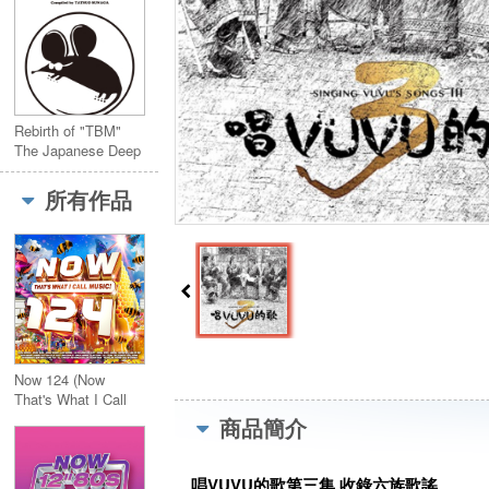
Rebirth of "TBM"
The Japanese Deep
Jazz Compiled by
Tatsuo Sunaga
所有作品
(2CD)
Now 124 (Now
That's What I Call
Music 124) 2CD
商品簡介
唱
VUVU
的歌第三集
收錄六族歌謠