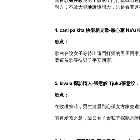
對方，不敢大聲地訴說想念，只是看著月
4. cani pa kita
快樂相見歌-
翁心蕙 Na’u Ka
歌意：
歌曲在說女子等待出遠門打獵的男子回家
著這首歌等待男子平安回家。
5. kivala
探訪情人-
張意皎
Tjuku
張意皎
．
歌意：
在收穫祭時，男生清晨到心儀女方家去送
表達愛慕之意，隔日女子會私下探聽是誰贈送l