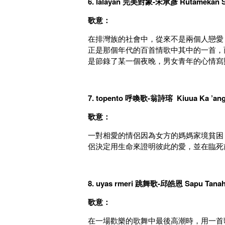
6. lalayan
完美對象-
宋承彥 Rutamekan S
歌意：
在排灣族的社會中，從來不是兩個人戀愛
正是那個年代的百首情歌中其中的一首，
是節錄了某一個夜晚，男女青年的心情寫
7. topento
呼喚歌-
翁詩瑢 Kiuua Ka ’ang
歌意：
一對相愛的情侶因為女方的媽媽家境貧困
侶決定用生命來證明彼此的愛，並在臨死
8. uyas rmeri
跳舞歌-
邱皓恩 Sapu Tanah
歌意：
在一場歡樂的歌舞中最後高潮時，用一首