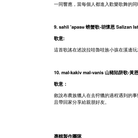
一同響應，當每個人都進入歡樂歌舞的同
9. sahli 'apasʉ
螃蟹歌-
胡懷恩 Salizan Ist
歌意:
這首歌謠在述說拉哇魯哇族小孩在溪邊玩
10. mal-kakiv mal-vanis
山豬陷阱歌-
黃恩敏
歌意：
敘說布農族獵人在去狩獵的過程遇到的事
且帶回家分享給親朋好友。
專輯製作團隊