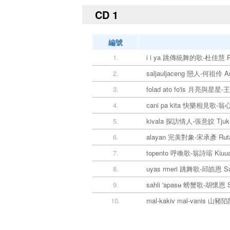
CD 1
編號
1.
i i ya 跳傳統舞的歌-杜佳慧 Pil
2.
saljauljaceng 戀人-何祖伶 A
3.
folad ato fo'is 月亮與星星
4.
cani pa kita 快樂相見歌-翁心
5.
kivala 探訪情人-張意皎 Tjuk
6.
alayan 完美對象-宋承彥 Rutam
7.
topento 呼喚歌-翁詩瑢 Kiuu
8.
uyas rmeri 跳舞歌-邱皓恩 S
9.
sahli 'apasʉ 螃蟹歌-胡懷恩 S
10.
mal-kakiv mal-vanis 山豬