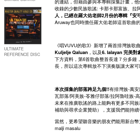
的連結，但藉由參與本專輯採集計畫，他
Anthems (5CD)
收錄的少數民族歌謠: 卡那卡那富族、拉
人，已經在羅大佑老師2月份的專輯『安
Aruway也同時擔任羅大佑老師這首歌曲
《唱VUVU的歌3》新增了兩首排灣族歌
ULTIMATE
Kuljelje
Qaluan
，以及
6. lalayan
完美對象
REFERENCE DISC
下方資料，第6首歌曲整首長達７分多鐘
7 (MQGCD)
長，所以這次專輯放不下演奏版讓大家可
本次採集的部落跨足九個!!
有排灣族-萬安
瓦部落/阿美族-苓雅仔部落/拉阿魯哇族
未來在推廣歌謠的路上能夠有更多不同族
補助與尋求企業贊助），支援我們能持續
當然，更希望聽音樂的朋友們能用新台幣支持
malji masalu