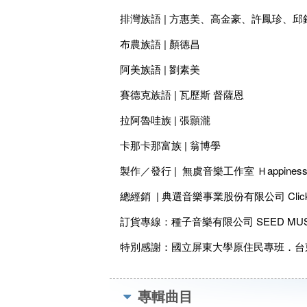
排灣族語 | 方惠美、高金豪、許鳳珍、
布農族語 | 顏德昌
阿美族語 | 劉素美
賽德克族語 | 瓦歷斯 督薩恩
拉阿魯哇族 | 張顥瀧
卡那卡那富族 | 翁博學
製作／發行 | 無虞音樂工作室 Ｈappiness S
總經銷 | 典選音樂事業股份有限公司 Click 
訂貨專線：種子音樂有限公司 SEED MUS
特別感謝：國立屏東大學原住民專班．台
專輯曲目