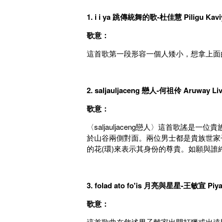
1. i i ya
跳傳統舞的歌-
杜佳慧 Piligu Kavi
歌意：
這首歌第一段形容一個人矮小，想拿上面
2. saljauljaceng
戀人-
何祖伶 Aruway Livu
歌意：
〈saljauljaceng戀人〉這首歌
於山谷兩側對面。兩位男士都是貴族世家
的花(環)來表示其身份的尊貴。如願與誰
3. folad ato fo'is
月亮與星星-
王敏宣 Piya
歌意：
這首歌曲在敘述男子離家出門打獵或出遠