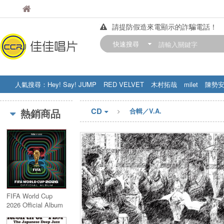
佳佳唱片
佳佳唱片
請提防假造來電顯示的詐騙電話！
【中華門市營業時間調整公告】
快速搜尋
訂購金額滿200元，即享免運優惠!! 詳
人氣搜尋：
Hey! Say! JUMP
RED VELVET
木村拓哉
milet
陳勢
STRAY KIDS
盧廣仲
周杰伦
CD
熱銷商品
合輯／V.A.
FIFA World Cup
2026 Official Album