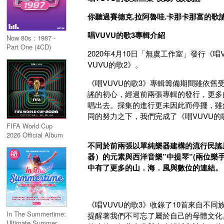
你聽過賽德克
.
拉阿魯哇
.
卡那卡那富的歌
唱VUVU的歌3專輯介紹
Now 80s : 1987 -
Part One (4CD)
2020年4月10日「無虞工作室」發行《
VUVU的歌2》。
《唱VUVU的歌3》專輯籌備期間雖依
謠的初心，經過前兩張專輯的發行，更多
唱出去。採集的進行更未因此而停擺，雖
同的努力之下，我們完成了《唱VUVU的
FIFA World Cup
2026 Official Album
不同於前兩張以單純樂器建構的流行民謠
器）的元素與西洋音樂”中提琴”(兩位
中有了更多的山．海．風與數位的連結。
《唱VUVU的歌3》收錄了10首來自不
In The Summertime:
提醒著我們不可忘了屬於自己的母體文化
Ultimate Summer