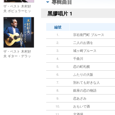
專輯曲目
ザ・ベスト 木村好
夫 ポピュラーヒッ
黑膠唱片 1
ト ~夜霧のしのび逢
い~
編號
1.
宗右衛門町 ブルース
2.
二人のお酒を
3.
城ヶ崎ブルース
ザ・ベスト 木村好
夫 ギター・デラッ
4.
千曲川
クス ~黄昏のビギン
~
5.
恋の町札幌
6.
ふたりの大阪
7.
別れても好きな人
8.
銀座の恋の物語
9.
恋あざみ
10.
おもいで酒
11.
北酒場