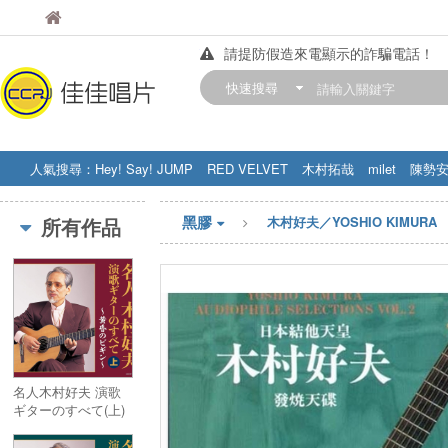
佳佳唱片
佳佳唱片
請提防假造來電顯示的詐騙電話！
【中華門市營業時間調整公告】
快速搜尋
訂購金額滿200元，即享免運優惠!! 詳
人氣搜尋：
Hey! Say! JUMP
RED VELVET
木村拓哉
milet
陳勢
STRAY KIDS
盧廣仲
周杰伦
黑膠
所有作品
木村好夫／YOSHIO KIMURA
名人木村好夫 演歌
ギターのすべて(上)
3CD