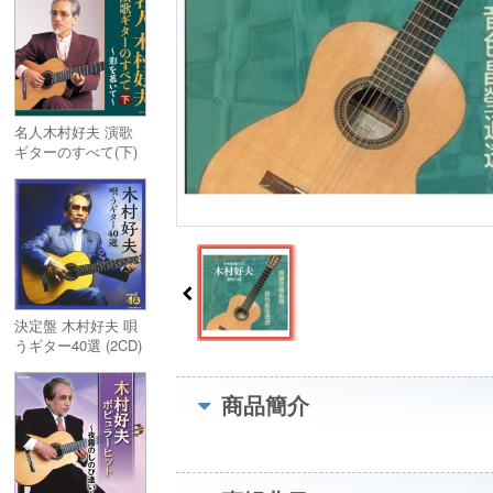
名人木村好夫 演歌
ギターのすべて(下)
3CD
決定盤 木村好夫 唄
うギター40選 (2CD)
商品簡介