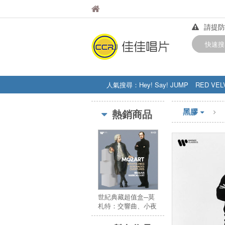
佳佳唱片
佳佳唱片
請提防
【中華
快速搜
訂購金額
人氣搜尋：
Hey! Say! JUMP
RED VEL
STRAY KIDS
盧廣仲
周杰伦
黑膠
熱銷商品
世紀典藏超值盒─莫
札特：交響曲、小夜
曲與序曲集 (15CD)
／New Budget