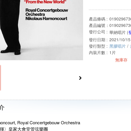
產品條碼 :
019029673
產品編號：
019029673
發行公司 :
華納唱片 (
發行日期 :
2021/10/15
發行類型 :
黑膠唱片
/
內裝片數 :
1片
無庫存
介
noncourt, Royal Concertgebouw Orchestra
揮〉皇家大會堂管弦樂團