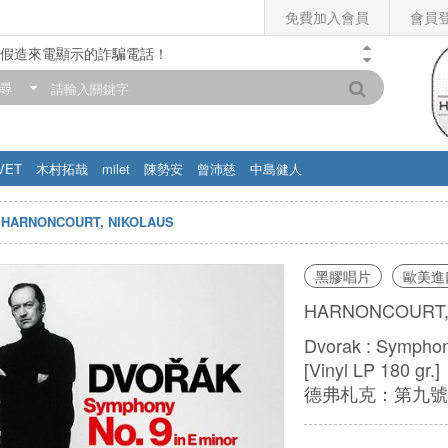
免費加入會員
會員
假造來電顯示的詐騙電話！
門市營業時間調整公告】
尋
滿200元，即享免運優惠!! 詳情>>
VET
木村拓哉
milet
陳勢安
曾沛慈
中島健人
HARNONCOURT, NIKOLAUS
黑膠唱片
歐美進
HARNONCOURT,
Dvorak : Symphon
[Vinyl LP 180 gr.]
德弗札克：第九號