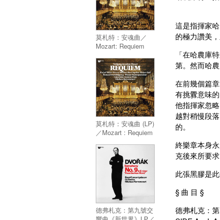
Symphonies,
Overtures (15CD)
這是指揮家哈
的極力讚美，
莫札特：安魂曲／
Mozart: Requiem
「在哈農庫特
第。然而哈農
在前幾個篇章
有挑釁意味的
他指揮家忽略
越對稍慢段落
莫札特：安魂曲 (LP)
的。
／Mozart : Requiem
[Vinyl LP 180 gr. -
終樂章本身永遠
Remastered 2021]
克後來所要求
此張黑膠是此
§ 曲 目 §
德弗札克：第
德弗札克：第九號交
響曲《新世界》LP／