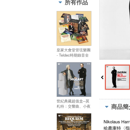
所有作品
Boxes Series -
Mozart:
Symphonies,
Overtures (15CD)
皇家大會堂管弦樂團
- Teldec時期錄音全
集 42CD／Royal
Concertgebouw
Orchestra - The
Complete Teldec
Recordings (42CD)
世紀典藏超值盒─莫
商品簡
札特：交響曲、小夜
曲與序曲集 (15CD)
／New Budget
Nikolaus Har
Boxes Series -
Mozart:
哈農庫特〈指