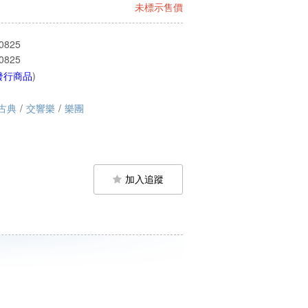
未標示售價
0825
0825
發行商品
)
古典
/
交響樂
/
樂團
加入追蹤