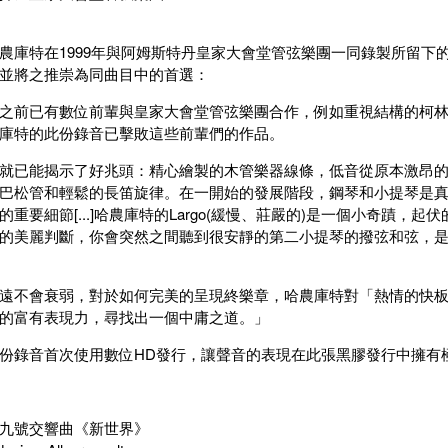
農庫特在1999年與阿姆斯特丹皇家大會堂管弦樂團一同錄製所留下
並將之推崇為同曲目中的首選：
之前已有數位前輩與皇家大會堂管弦樂團合作，例如重視結構的柯林
庫特的此份錄音已擊敗這些前輩們的作品。
就已能揭示了好兆頭：精心繪製的木管樂器線條，低音從原本激昂
巴松管和輕鬆的長笛旋律。在一開始的發展階段，鋼琴和小提琴是
的重要細節[...]哈農庫特的Largo(緩慢、莊嚴的)是一個小奇蹟，
的美麗判斷，你會突然之間聽到很安靜的第二小提琴的撥弦和弦，
不會衰弱，對於如何完美的呈現終樂章，哈農庫特對「熱情的快板 Allegr
的富有表現力，尋找出一個中庸之道。」
份錄音首次使用數位HD發行，讓聲音的表現在此張黑膠發行中擁有
九號交響曲《新世界》