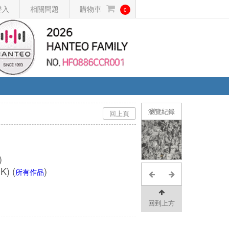
登入
相關問題
購物車
0
瀏覽紀錄
回上頁
)
NK)
(
)
所有作品
回到上方