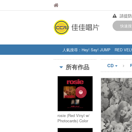
佳佳唱片
佳佳唱片
請提防
【中華
快速搜
訂購金額
人氣搜尋：
Hey! Say! JUMP
RED VEL
STRAY KIDS
盧廣仲
周杰伦
CD
所有作品
rosie (Red Vinyl w/
Photocards) Color
vinyl