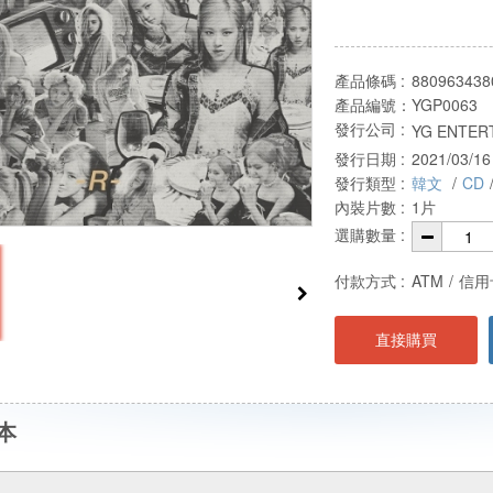
產品條碼 :
880963438
產品編號：
YGP0063
發行公司 :
YG ENTER
發行日期 :
2021/03/16
發行類型 :
韓文
/
CD
內裝片數 :
1片
選購數量 :
付款方式 :
ATM
/
信用
直接購買
本