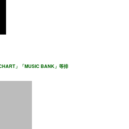
HART」「MUSIC BANK」等排