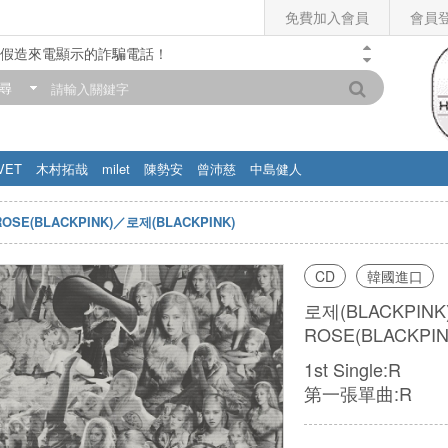
免費加入會員
會員
假造來電顯示的詐騙電話！
門市營業時間調整公告】
尋
滿200元，即享免運優惠!! 詳情>>
VET
木村拓哉
milet
陳勢安
曾沛慈
中島健人
ROSE(BLACKPINK)／로제(BLACKPINK)
CD
韓國進口
로제(BLACKPINK
ROSE(BLACKPI
1st Single:R
第一張單曲:R