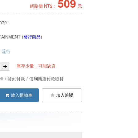
509
網路價 NT$ :
元
0791
TAINMENT (
發行商品
)
/
流行
庫存少量，可能缺貨
卡
/
貨到付款
/
便利商店付款取貨
放入購物車
加入追蹤