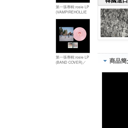
第一張專輯:rosie LP
(VAMPIREHOLLIE
EDITION BLUE)／
Vol.1:rosie LP
(VAMPIREHOLLIE
EDITION BLUE)
第一張專輯:rosie LP
商品簡
(BAND COVER)／
Vol.1:rosie LP
(BAND COVER)