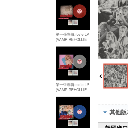
第一張專輯:rosie LP
(VAMPIREHOLLIE
EDITION RED)／
Vol.1:rosie LP
(VAMPIREHOLLIE
EDITION RED)
第一張專輯:rosie LP
(VAMPIREHOLLIE
EDITION CLEAR)／
Vol.1:rosie LP
(VAMPIREHOLLIE
EDITION CLEAR)
其他版
韓國進口