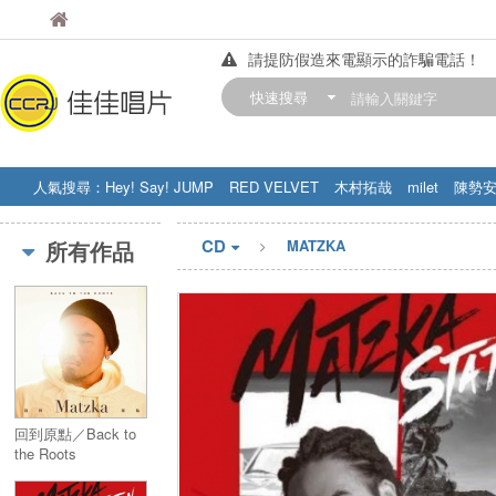
佳佳唱片
佳佳唱片
請提防假造來電顯示的詐騙電話！
【中華門市營業時間調整公告】
快速搜尋
訂購金額滿200元，即享免運優惠!! 詳
人氣搜尋：
Hey! Say! JUMP
RED VELVET
木村拓哉
milet
陳勢
STRAY KIDS
盧廣仲
周杰伦
CD
所有作品
MATZKA
回到原點／Back to
the Roots