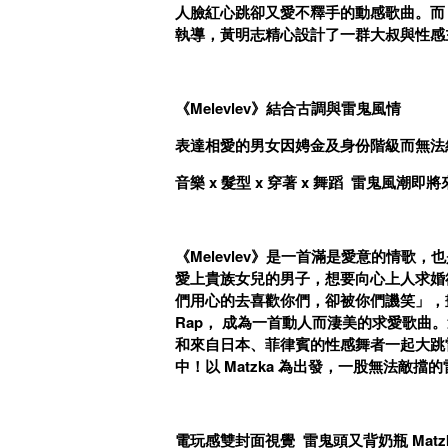
人臉紅心跳卻又愛不釋手的動感歌曲。而
執導，黃明志精心設計了一群大叔與性感
《Melevlev》結合古調與雷鬼風情
表達相愛的男女因娉金及身份階級而無法
音樂 x 髮型 x 穿著 x 舞蹈 雷鬼風潮即
《Melevlev》是一首滿是愛意的情歌，
愛上貴族女兒的男子，想要向心上人求婚
們用心的去喜歡你們，卻被你們譏笑」，
Rap， 成為一首動人而淒美的求愛歌曲。這
和來自日本、菲律賓的性感舞者一起大跳
中！以 Matzka 為出發，一股無法敵
電玩感雙封面視覺 雷鬼頭又背奶瓶 Mat