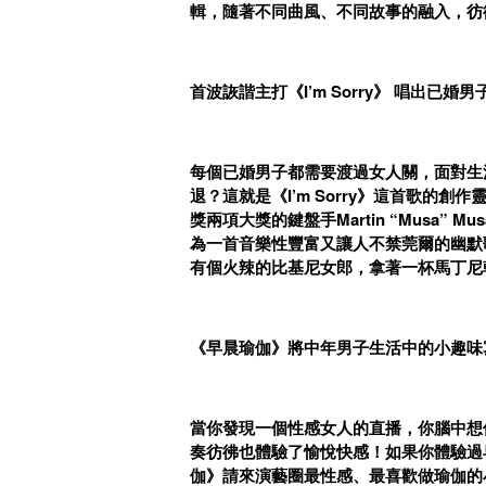
輯，隨著不同曲風、不同故事的融入，彷彿
首波詼諧主打《I’m Sorry》 唱出已婚
每個已婚男子都需要渡過女人關，面對生
退？這就是《I’m Sorry》這首歌的創
獎兩項大獎的鍵盤手Martin “Musa” 
為一首音樂性豐富又讓人不禁莞爾的幽默
有個火辣的比基尼女郎，拿著一杯馬丁尼
《早晨瑜伽》將中年男子生活中的小趣味
當你發現一個性感女人的直播，你腦中想像的畫
奏彷彿也體驗了愉悅快感！如果你體驗過
伽》請來演藝圈最性感、最喜歡做瑜伽的小