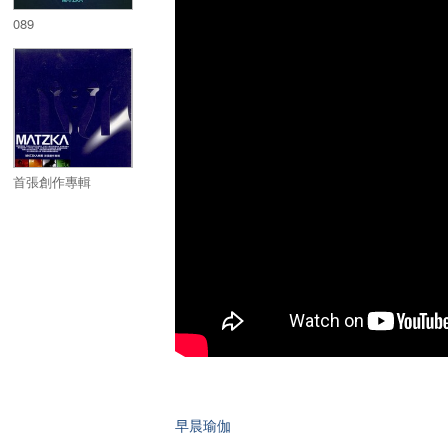
089
首張創作專輯
早晨瑜伽