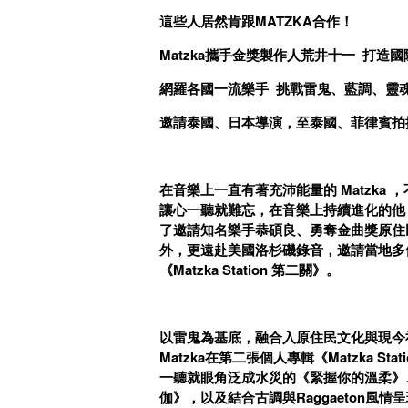
這些人居然肯跟MATZKA合作！
Matzka攜手金獎製作人荒井十一 打造
網羅各國一流樂手 挑戰雷鬼、藍調、靈
邀請泰國、日本導演，至泰國、菲律賓拍
在音樂上一直有著充沛能量的 Matzk
讓心一聽就難忘，在音樂上持續進化的他
了邀請知名樂手恭碩良、勇奪金曲獎原住民
外，更遠赴美國洛杉磯錄音，邀請當地多
《Matzka Station 第二關》。
以雷鬼為基底，融合入原住民文化與現今社會
Matzka在第二張個人專輯《Matzka
一聽就眼角泛成水災的《緊握你的溫柔》、
伽》，以及結合古調與Raggaeton風情