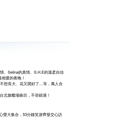
、Selina的真情、S.H.E的溫柔自信
最相愛的夜晚！
ar、不想長大、花又開好了…等，萬人合
首台北旗艦場曲目，不容錯過！
心聲大集合，53分鐘笑淚齊發交心訪