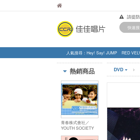
佳佳唱片
佳佳唱片
請提防
【中華
快速搜
訂購金額
人氣搜尋：
Hey! Say! JUMP
RED VEL
STRAY KIDS
盧廣仲
周杰伦
DVD
熱銷商品
青春株式會社／
YOUTH SOCIETY