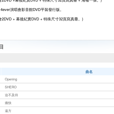
her 4ever演唱會影音館DVD平裝發行版。
會2DVD + 幕後紀實DVD + 特殊尺寸32頁寫真冊。)
目
曲名
Opening
SHERO
迫不及待
痛快
遠方