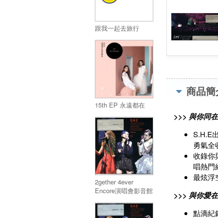
跟我一起去旅行
商品簡
15th EP 永遠都在
>>> 與你同在
S.H.
勇氣全
收錄你
唱熱門
最炫浮
2gether 4ever
Encore演唱會影音館
>>> 與你愛在
BLURAY系統 藍光發
行流通版
點滴紀