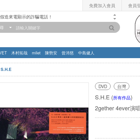
免費加入會員
會員
假造來電顯示的詐騙電話！
門市營業時間調整公告】
尋
滿200元，即享免運優惠!! 詳情>>
VET
木村拓哉
milet
陳勢安
曾沛慈
中島健人
S.H.E
DVD
台灣
S.H.E
(
)
所有作品
2gether 4ev