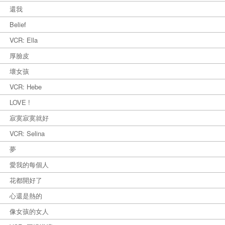
還我
Belief
VCR: Ella
厚臉皮
壞女孩
VCR: Hebe
LOVE !
寂寞寂寞就好
VCR: Selina
夢
愛我的每個人
花都開好了
心還是熱的
像女孩的女人