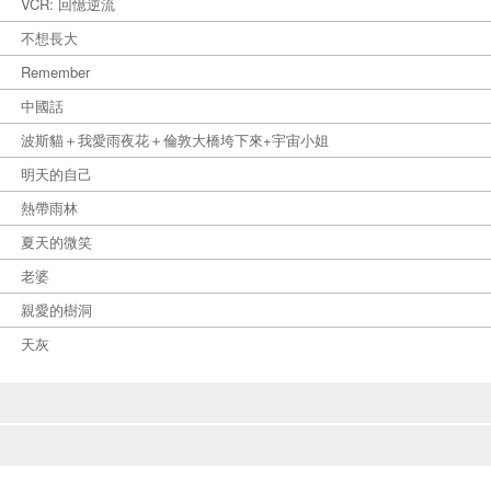
VCR: 回憶逆流
不想長大
Remember
中國話
波斯貓＋我愛雨夜花＋倫敦大橋垮下來+宇宙小姐
明天的自己
熱帶雨林
夏天的微笑
老婆
親愛的樹洞
天灰