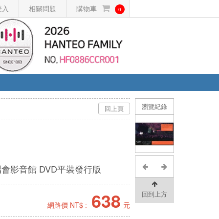
登入
相關問題
購物車
0
瀏覽紀錄
回上頁
er演唱會影音館 DVD平裝發行版
638
回到上方
網路價 NT$ :
元