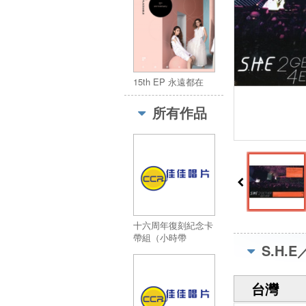
15th EP 永遠都在
所有作品
十六周年復刻紀念卡
帶組（小時帶
S.H.
S.H.E’s in style）
台灣