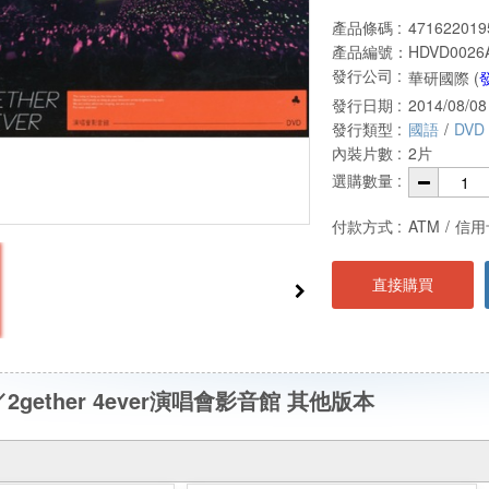
產品條碼 :
471622019
產品編號：
HDVD0026
發行公司 :
華研國際 (
發行日期 :
2014/08/08
發行類型 :
國語
/
DVD
內裝片數 :
2片
選購數量 :
付款方式 :
ATM
/
信用
直接購買
E／2gether 4ever演唱會影音館 其他版本