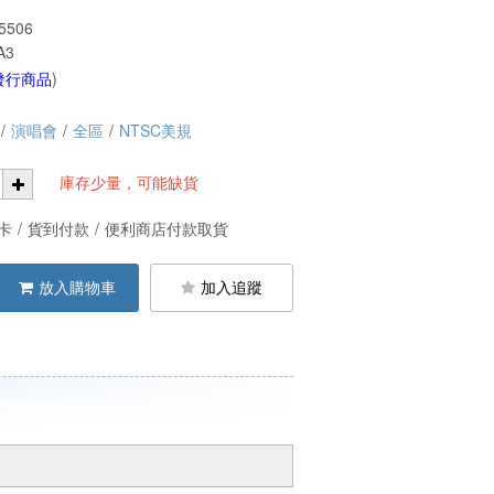
5506
A3
發行商品
)
/
演唱會
/
全區
/
NTSC美規
庫存少量，可能缺貨
卡
/
貨到付款
/
便利商店付款取貨
放入購物車
加入追蹤