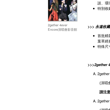
談、環
特別收
2gether 4ever
>>> 永遠收藏
Encore演唱會影音館
DVD發行流通版
首批精裝
葉草經
特殊尺寸
>>>2gethe
2geth
(演唱
請注意
2get
(演唱