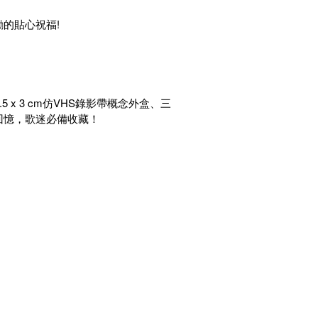
勵的貼心祝福!
.5 x 3 cm仿VHS錄影帶概念外盒、三
好回憶，歌迷必備收藏！