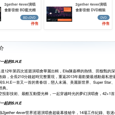
2gether 4ever演唱
2gether 4ever演唱
會影音館 BD藍光精
會影音館 DVD精裝
裝限量版
限量版
BD+DVD
DVD
停售
停售
介
一起的S.H.E
E出道12年第四次巡迴演唱會華麗出輯，Ella陳嘉樺的熱情、田馥甄的深情
收錄，全長210分鐘超時完整重現，重返2013年最歡樂最感動最私密
與S.H.E一首又一首的青春頌，戀人未滿、美麗新世界、Super St
經典。
空投影技術、最酷互動螢光棒，一起穿越時光的夢幻演唱會，42+1
一起的S.H.E
錄
2gether 4ever
世界巡迴演唱會超級幕後秘辛，14場工作紀錄、歌迷