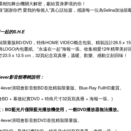
環相扣舞台機關大解密，獻給置身夢境的你！
錄”謝謝你們 愛我的每個人”真心話短篇，感謝每一位為Selina加油鼓
一起的S.H.E
限量版BD/DVD，特殊HOME VIDEO概念包裝。精裝設計26.5 x 15
典LOGO內包覆紙、”永遠在一起”海報一張。收集相愛12年精華美
23.5 x 12.5 cm，32頁紀念寫真冊，溫暖、歡樂、感動立刻回味！
r 4ever影音館專輯說明：
er 4ever演唱會影音館BD首批精裝限量版。Blue-Ray FullHD畫質。
會BD + 幕後紀實DVD + 特殊尺寸32頁寫真冊 + 海報一張。)
：BD藍光片僅限藍光播放機使用，一般DVD播放器無法播放。
her 4ever演唱會影音館DVD首批精裝限量版。
會2DVD +幕後紀實DVD + 特殊尺寸32頁寫真冊 + 海報一張。)