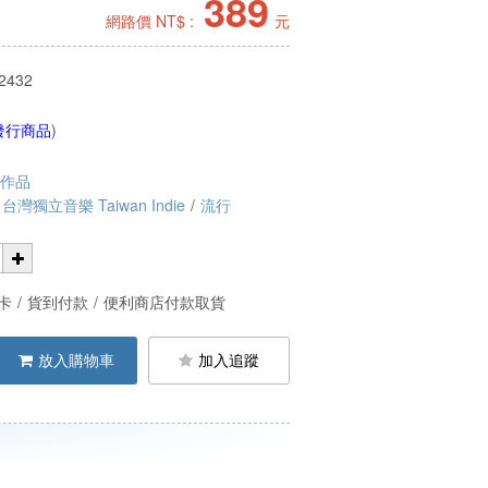
389
網路價 NT$ :
元
2432
發行商品
)
有作品
台灣獨立音樂 Taiwan Indie
/
流行
卡
/
貨到付款
/
便利商店付款取貨
放入購物車
加入追蹤