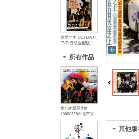
為愛而生 CD+DVD (
DVD 升級全配版 )
所有作品
第168場演唱會
19990828台北市立
體育場LIVE 全紀錄
(SACD)
其他版