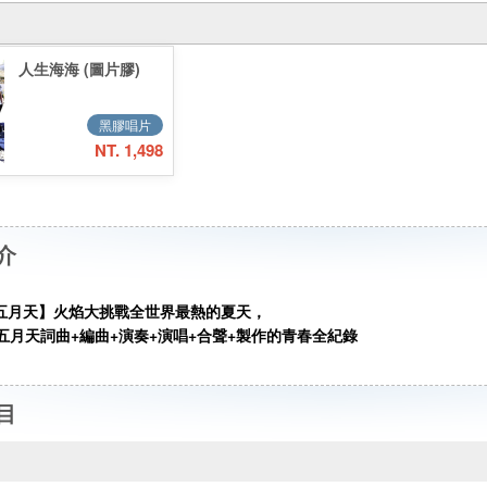
人生海海 (圖片膠)
黑膠唱片
NT. 1,498
介
五月天】火焰大挑戰全世界最熱的夏天，
五月天詞曲+編曲+演奏+演唱+合聲+製作的青春全紀錄
目