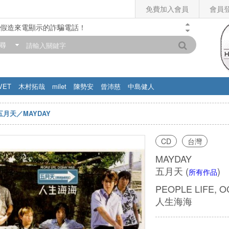
免費加入會員
會員
假造來電顯示的詐騙電話！
門市營業時間調整公告】
尋
滿200元，即享免運優惠!! 詳情>>
VET
木村拓哉
milet
陳勢安
曾沛慈
中島健人
五月天／MAYDAY
CD
台灣
MAYDAY
五月天
(
)
所有作品
PEOPLE LIFE, 
人生海海