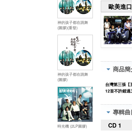
歐美進口
神的孩子都在跳舞
(圖膠)(重發)
商品簡
神的孩子都在跳舞
(圖膠)
台灣第三張【
12首不許錯過
專輯曲
CD 1
時光機 (2LP圖膠)