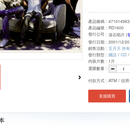
產品條碼 :
471014963
產品編號：
RD1600
發行公司 :
滾石唱片 (
發行日期 :
2001/12/20
銷售活動 :
五月天 所
發行類型 :
國語
/
CD
/
內裝片數 :
1片
選購數量 :
付款方式 :
ATM
/
信用
直接購買
本