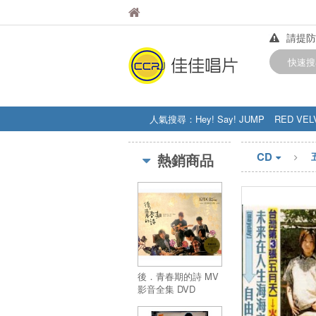
佳佳唱片
佳佳唱片
請提防
【中華
快速搜
訂購金額
人氣搜尋：
Hey! Say! JUMP
RED VEL
STRAY KIDS
盧廣仲
周杰伦
CD
熱銷商品
後．青春期的詩 MV
影音全集 DVD