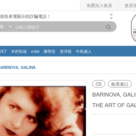
免費加入會員
會員
假造來電顯示的詐騙電話！
門市營業時間調整公告】
尋
滿200元，即享免運優惠!! 詳情>>
VET
木村拓哉
milet
陳勢安
曾沛慈
中島健人
BARINOVA, GALINA
CD
歐美進口
BARINOVA, GAL
THE ART OF GA