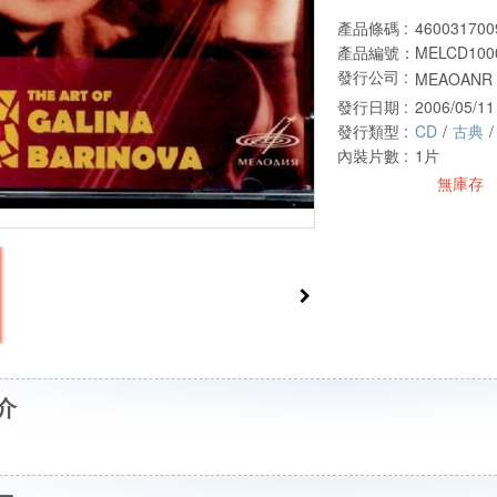
產品條碼 :
460031700
產品編號：
MELCD100
發行公司 :
MEAOANR 
發行日期 :
2006/05/11
發行類型 :
CD
/
古典
/
內裝片數 :
1片
無庫存
介