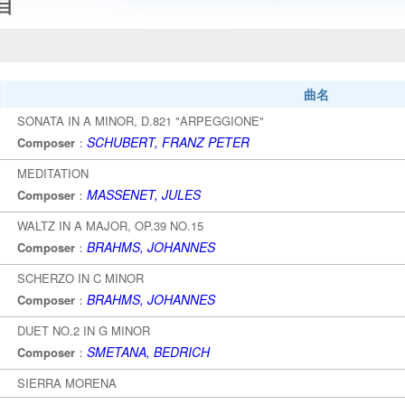
目
曲名
SONATA IN A MINOR, D.821 "ARPEGGIONE"
SCHUBERT, FRANZ PETER
Composer
：
MEDITATION
MASSENET, JULES
Composer
：
WALTZ IN A MAJOR, OP.39 NO.15
BRAHMS, JOHANNES
Composer
：
SCHERZO IN C MINOR
BRAHMS, JOHANNES
Composer
：
DUET NO.2 IN G MINOR
SMETANA, BEDRICH
Composer
：
SIERRA MORENA