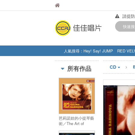
佳佳唱片
佳佳唱片
請提防
【中華
快速搜
訂購金額
人氣搜尋：
Hey! Say! JUMP
RED VEL
STRAY KIDS
盧廣仲
周杰伦
CD
所有作品
芭莉諾娃的小提琴藝
術／The Art of
Galina Barinova