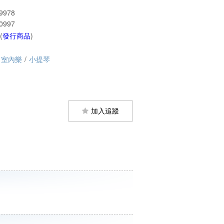
9978
0997
(
發行商品
)
室內樂
/
小提琴
加入追蹤