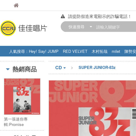
佳佳唱片
佳佳唱片
請提防假造來電顯示的詐騙電話！
【中華門市營業時間調整公告】
快速搜尋
訂購金額滿200元，即享免運優惠!! 詳
人氣搜尋：
Hey! Say! JUMP
RED VELVET
木村拓哉
milet
陳勢
STRAY KIDS
盧廣仲
周杰伦
CD
熱銷商品
SUPER JUNIOR-83z
第一張迷你專
輯:Promise
(Photobook Ver.)／
1st Mini