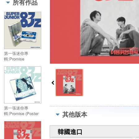
所有作品
Album:Promise
(Photobook Ver.)
第一張迷你專
輯:Promise
(Cassette Tape Ver.)
／1st Mini
Album:Promise
(Cassette Tape Ver.)
第一張迷你專
其他版本
輯:Promise (Poster
Ver.)／1st Mini
Album:Promise
韓國進口
(Poster Ver.)