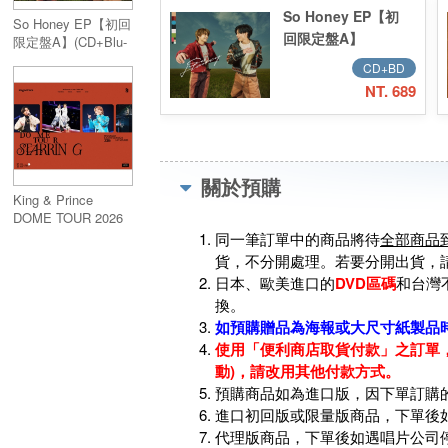
So Honey EP【初
So Honey EP【初回
回限定盤A】
限定盤A】(CD+Blu-
ray)
(CD+Blu-ray)
CD+BD
NT. 689
關於預購
King & Prince
DOME TOUR 2026
～STARRING～【初
同一筆訂單中的商品將待
全部商品
回限定盤】(3DVD)
貨，不分開處理。若要分開出貨，
日本、歐美進口的
DVD區碼
和台灣
換。
如預購贈品為海報或大尺寸紙製品
使用「便利商店取貨付款」之訂單，
動)，請改用其他付款方式。
預購商品如為進口版，因下單訂購
進口初回版或限量版商品，下單後
代理版商品，下單後如遇唱片公司