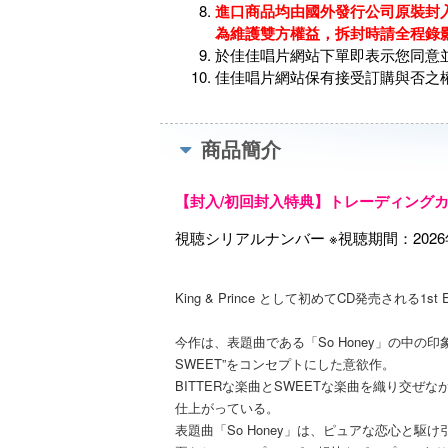
進口商品均由國外發行公司原裝封入
為維護雙方權益，拆封時請全程錄
於佳佳唱片網站下單即表示您同意
佳佳唱片網站保有接受訂購與否之
商品簡介
【封入/初回封入特典】トレーディングカー
視聴シリアルナンバー ※視聴期間：2026年9
King & Prince として初めてCD発売される1st
今作は、表題曲である「So Honey」の中の
SWEET”をコンセプトにした意欲作。
BITTERな楽曲とSWEETな楽曲を織り交ぜな
仕上がっている。
表題曲「So Honey」は、ピュアな恋心と駆け