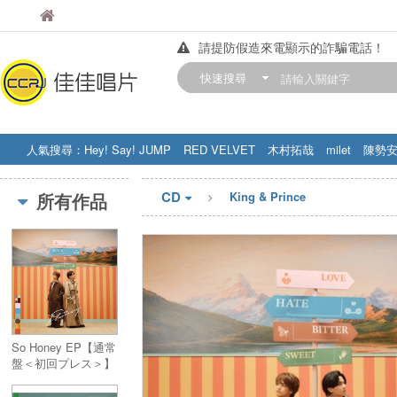
佳佳唱片
佳佳唱片
請提防假造來電顯示的詐騙電話！
【中華門市營業時間調整公告】
快速搜尋
訂購金額滿200元，即享免運優惠!! 詳
人氣搜尋：
Hey! Say! JUMP
RED VELVET
木村拓哉
milet
陳勢
STRAY KIDS
盧廣仲
周杰伦
CD
所有作品
King & Prince
So Honey EP【通常
盤＜初回プレス＞】