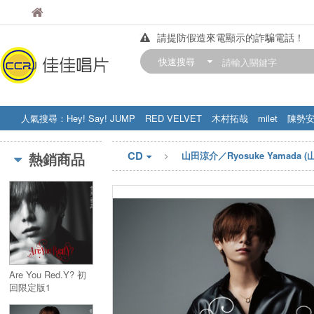
佳佳唱片
佳佳唱片
請提防假造來電顯示的詐騙電話！
【中華門市營業時間調整公告】
快速搜尋
訂購金額滿200元，即享免運優惠!! 詳
人氣搜尋：
Hey! Say! JUMP
RED VELVET
木村拓哉
milet
陳勢
STRAY KIDS
盧廣仲
周杰伦
CD
熱銷商品
山田涼介／Ryosuke Yamada 
Are You Red.Y? 初
回限定版1
(CD+DVD) 台壓