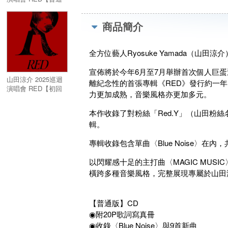
版】2DVD 台壓版
商品簡介
全方位藝人Ryosuke Yamada（山
宣佈將於今年6月至7月舉辦首次個人巨蛋巡演
山田涼介 2025巡迴
離紀念性的首張專輯《RED》發行約一年，歷
演唱會 RED【初回
力更加成熟，音樂風格亦更加多元。
限定版】2DVD 台壓
版
本作收錄了對粉絲「Red.Y」（山田
輯。
專輯收錄包含單曲〈Blue Noise〉在
以閃耀感十足的主打曲〈MAGIC MUS
橫跨多種音樂風格，完整展現專屬於山田
【普通版】CD
◉附20P歌詞寫真冊
◉收錄〈Blue Noise〉與9首新曲