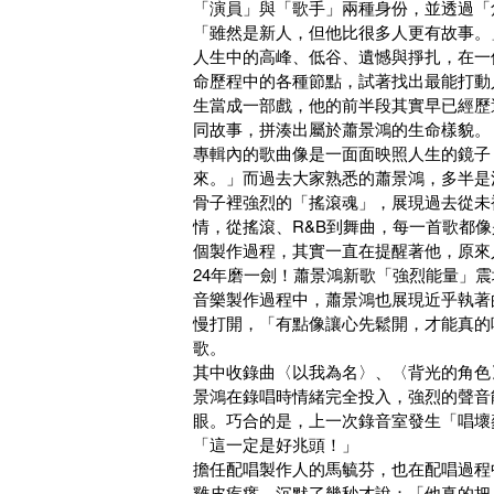
「演員」與「歌手」兩種身份，並透過「
「雖然是新人，但他比很多人更有故事。
人生中的高峰、低谷、遺憾與掙扎，在一
命歷程中的各種節點，試著找出最能打動
生當成一部戲，他的前半段其實早已經歷
同故事，拼湊出屬於蕭景鴻的生命樣貌。
專輯內的歌曲像是一面面映照人生的鏡子
來。」而過去大家熟悉的蕭景鴻，多半是
骨子裡強烈的「搖滾魂」，展現過去從未
情，從搖滾、R&B到舞曲，每一首歌都
個製作過程，其實一直在提醒著他，原來
24年磨一劍！蕭景鴻新歌「強烈能量」震
音樂製作過程中，蕭景鴻也展現近乎執著
慢打開，「有點像讓心先鬆開，才能真的
歌。
其中收錄曲〈以我為名〉、〈背光的角色〉
景鴻在錄唱時情緒完全投入，強烈的聲音
眼。巧合的是，上一次錄音室發生「唱壞麥
「這一定是好兆頭！」
擔任配唱製作人的馬毓芬，也在配唱過程
雞皮疙瘩，沉默了幾秒才說：「他真的把