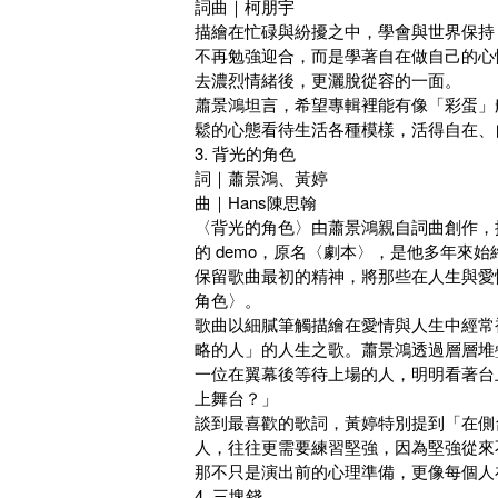
詞曲｜柯朋宇
描繪在忙碌與紛擾之中，學會與世界保持
不再勉強迎合，而是學著自在做自己的心
去濃烈情緒後，更灑脫從容的一面。
蕭景鴻坦言，希望專輯裡能有像「彩蛋」
鬆的心態看待生活各種模樣，活得自在、
3. 背光的角色
詞｜蕭景鴻、黃婷
曲｜Hans陳思翰
〈背光的角色〉由蕭景鴻親自詞曲創作，
的 demo，原名〈劇本〉，是他多年
保留歌曲最初的精神，將那些在人生與愛
角色〉。
歌曲以細膩筆觸描繪在愛情與人生中經常
略的人」的人生之歌。蕭景鴻透過層層堆
一位在翼幕後等待上場的人，明明看著台
上舞台？」
談到最喜歡的歌詞，黃婷特別提到「在側
人，往往更需要練習堅強，因為堅強從來
那不只是演出前的心理準備，更像每個人
4. 三塊錢