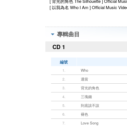
[ 背光的角色 The Silhouette ] Official Mus
[ 以我為名 Who I Am ] Official Music Video
專輯曲目
CD 1
編號
1.
Who
2.
適當
3.
背光的角色
4.
三塊錢
5.
到底該不該
6.
褪色
7.
Love Song