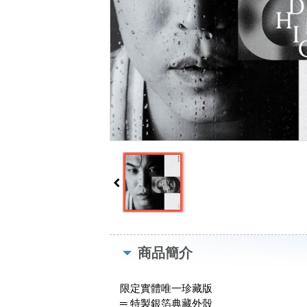
商品簡介
限定實體唯一珍藏版
═ 特製銀箔典藏外殼