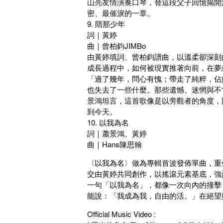
山亮友情演奏口琴，替這段父子回憶揭開
密、最催淚的一章。
9. 陪那少年
詞｜黃婷
曲｜曾柏鈞JIMBo
由黃婷填詞、曾柏鈞譜曲，以溫柔卻深刻
成長過程中，如何被現實推著向前，在夢
「過了幾年，問心有愧；帶走了純粹，佔
也失去了一些什麼。那些遺憾、迷惘與不
景鴻坦言，這首歌像是以旁觀者的角度，
到今天。
10. 以我為名
詞｜蕭景鴻、黃婷
曲｜Hans陳思翰
〈以我為名〉做為專輯首波發佈單曲，重
交由黃婷共同創作，以搖滾元素基底，強
一句「以我為名」，都像一次向內的撞擊
能說：「我成為我，自由的活。」在絕望
Official Music Video :