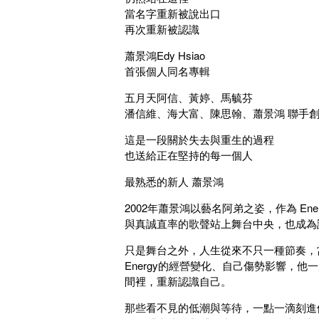
當名字重新被說出口
再次重新被認識
蕭景鴻Edy Hsiao
首張個人同名專輯
五月天阿信、黃婷、馬毓芬
潘信維、海大富、陳思翰、蕭景鴻 聯手創
這是一段關於失去與重生的過程
也送給正在堅持的每一個人
最熟悉的新人 蕭景鴻
2002年蕭景鴻以藝名阿弟之姿，作為 E
與真誠直率的歌聲站上舞台中央，也成為
只是舞台之外，人生從來不只一種節奏，
Energy的經營變化、自己傷勢影響，
間裡，重新認識自己。
那些看不見的低潮與等待，一點一滴刻進