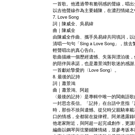
一首歌。他透過帶有脆弱感的聲線，唱出
以吉他聲線作為主要鋪陳，在濃烈情緒之
7. Love Song
詞｜陳威全、吳易緯
曲｜陳威全
由陳威全作曲、攜手吳易緯共同填詞，以
清唱一句句「Sing a Love Son
輕聲唱出的真心告白。
歌曲描繪一個歷經遺憾、失落與漂泊後，
的陪伴與承諾，也是蕭景鴻對歌迷的感謝
一首獻給摯愛的〈Love Song〉。
8. 最後的記持
詞｜蕭景鴻
曲｜蕭景鴻、阿超
〈最後的記持〉是專輯中唯一的閩南語歌
一封思念長信。「記持」在台語中意指「
時，那份不捨與遺憾。從兒時父親騎車載
口的情感，全都留在旋律裡。阿弟透露錄
他老家附近，與阿超一起完成創作，更讓
編曲以鋼琴與弦樂鋪陳情緒，並參考坂本