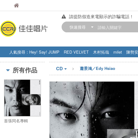
佳佳唱片
佳佳唱片
請提防假造來電顯示的詐騙電話！
【中華門市營業時間調整公告】
快速搜尋
訂購金額滿200元，即享免運優惠!! 詳
人氣搜尋：
Hey! Say! JUMP
RED VELVET
木村拓哉
milet
陳勢
STRAY KIDS
盧廣仲
周杰伦
CD
所有作品
蕭景鴻／Edy Hsiao
首張同名專輯