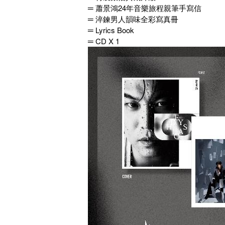
═ 蕭景鴻24年音樂旅程親筆手寫信
═ 淬鍊男人韻味全彩寫真冊
═ Lyrics Book
═ CD X 1