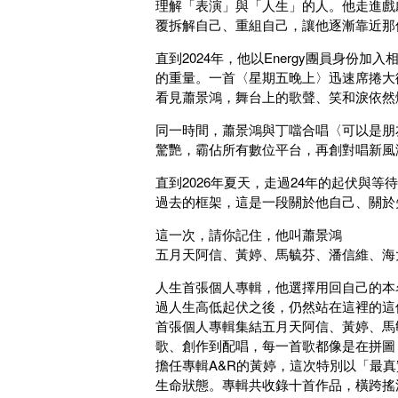
理解「表演」與「人生」的人。他走進戲
覆拆解自己、重組自己，讓他逐漸靠近那
直到2024年，他以Energy團員身
的重量。一首〈星期五晚上〉迅速席捲大
看見蕭景鴻，舞台上的歌聲、笑和淚依然
同一時間，蕭景鴻與丁噹合唱〈可以是朋
驚艷，霸佔所有數位平台，再創對唱新風
直到2026年夏天，走過24年的起伏與
過去的框架，這是一段關於他自己、關於
這一次，請你記住，他叫蕭景鴻
五月天阿信、黃婷、馬毓芬、潘信維、海
人生首張個人專輯，他選擇用回自己的本
過人生高低起伏之後，仍然站在這裡的這
首張個人專輯集結五月天阿信、黃婷、馬
歌、創作到配唱，每一首歌都像是在拼圖
擔任專輯A&R的黃婷，這次特別以「最
生命狀態。專輯共收錄十首作品，橫跨搖