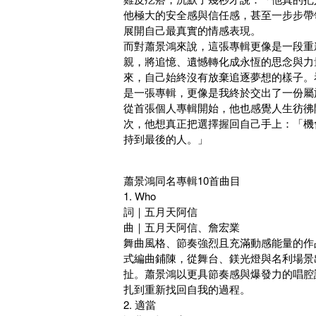
他極大的安全感與信任感，甚至一步步帶
展開自己最真實的情感表現。
而對蕭景鴻來說，這張專輯更像是一段重
親，將追憶、遺憾轉化成永恆的思念與力
來，自己始終沒有放棄追逐夢想的樣子。
是一張專輯，更像是我終於交出了一份屬
從首張個人專輯開始，他也感覺人生彷彿
次，他想真正把選擇握回自己手上：「機
持到最後的人。」
蕭景鴻同名專輯10首曲目
1. Who
詞｜五月天阿信
曲｜五月天阿信、詹宏業
舞曲風格、節奏強烈且充滿動感能量的作
式編曲鋪陳，從舞台、鎂光燈與名利場景
扯。蕭景鴻以更具節奏感與爆發力的唱腔
扎到重新找回自我的過程。
2. 適當