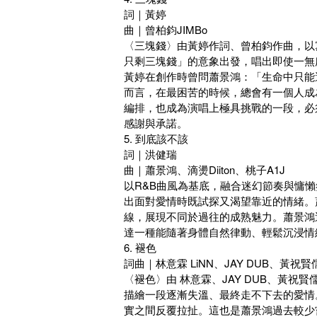
詞｜黃婷
曲｜曾柏鈞JIMBo
〈三塊錢〉由黃婷作詞、曾柏鈞作曲，以
只剩三塊錢」的意象出發，唱出即使一無
黃婷在創作時曾問蕭景鴻：「生命中只能
而言，在最困苦的時候，總會有一個人成
編排，也成為演唱上極具挑戰的一段，必
感謝與承諾。
5. 到底該不該
詞｜洪健瑞
曲｜蕭景鴻、滴燙Diiton、桃子A1J
以R&B曲風為基底，融合迷幻節奏與慵
出面對愛情時既試探又渴望靠近的情緒。
線，展現不同於過往的成熟魅力。蕭景鴻
達一種能隨著身體自然律動、輕鬆沉浸情
6. 褪色
詞曲｜林意霖 LiNN、JAY DUB、黃祝賢
〈褪色〉由 林意霖、JAY DUB、黃祝
描繪一段逐漸失溫、最終走不下去的愛情
實之間反覆拉扯。這也是蕭景鴻過去較少