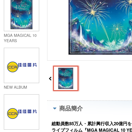
ORIGIN～(Blu-ray)
MGA MAGICAL 10
YEARS
ANNIVERSARY
LIVE ～FJORD～ON
SCREEN (Blu-ray)
NEW ALBUM
商品簡介
総動員数85万人・累計興行収入20億円
ライブフィルム『MGA MAGICAL 10 YEA