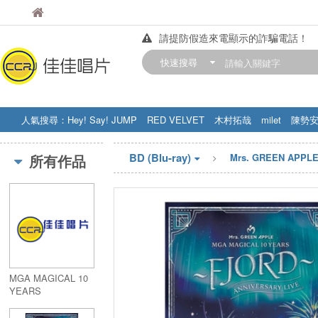
佳佳唱片
佳佳唱片
請提防假造來電顯示的詐騙電話！
【中華門市營業時間調整公告】
快速搜尋
訂購金額滿200元，即享免運優惠!! 詳
人氣搜尋：
Hey! Say! JUMP
RED VELVET
木村拓哉
milet
陳勢
STRAY KIDS
盧廣仲
周杰伦
BD (Blu-ray)
所有作品
Mrs. GREEN APPL
MGA MAGICAL 10
YEARS
DOCUMENTARY
FILM ～THE