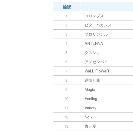
編號
1.
コロンブス
2.
ビターバカンス
3.
フロリジナル
4.
ANTENNA
5.
クスシキ
6.
アンゼンパイ
7.
WaLL FloWeR
8.
道徳と皿
9.
Magic
10.
Feeling
11.
Variety
12.
No.7
13.
青と夏