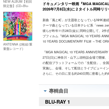
NEW ALBUM【初回
ドキュメンタリー映画『MGA MAGICAL 10 
限定盤】(CD+Blu-
2026年7月8日(水)に２タイトル同時リ
ray)
新曲「風と町」が主題歌となっているNHK連
テーマ曲となっている日本テレビ系「news zero
彼らが昨年11月28日(金)に同時公開して、
ブフィルム『MGA MAGICAL 10 YEARS AN
10 YEARS DOCUMENTARY FILM ～
ANTENNA (2枚組/重
量盤レコード)
『MGA MAGICAL 10 YEARS ANNIVERS
27日(日)に神奈川・山下ふ頭特設会場で開催
の配信プラットフォームでの「生配信」、全国
実施し、会場、そして配信とライブビューイン
さらに、その日に至る約240日間に密着した約
專輯曲目
BLU-RAY 1