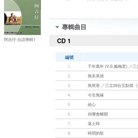
專輯曲目
CD 1
阿吉仔-台語專輯1
編號
1.
千年萬年 (V.S.戴梅君) 
2.
無名英雄
3.
無尾巷 ／三立29台五點檔
4.
今生無緣
5.
絕心
6.
你哪會離開
7.
落土時
8.
時間的歌