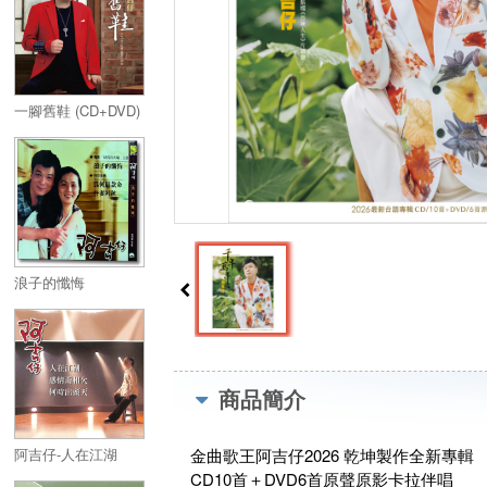
一腳舊鞋 (CD+DVD)
浪子的懺悔
商品簡介
阿吉仔-人在江湖
金曲歌王阿吉仔2026 乾坤製作全新專輯
CD10首＋DVD6首原聲原影卡拉伴唱