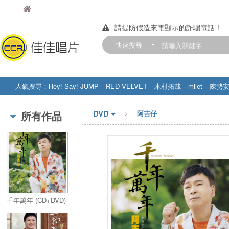
佳佳唱片
佳佳唱片
請提防假造來電顯示的詐騙電話！
【中華門市營業時間調整公告】
快速搜尋
訂購金額滿200元，即享免運優惠!! 詳
人氣搜尋：
Hey! Say! JUMP
RED VELVET
木村拓哉
milet
陳勢
STRAY KIDS
盧廣仲
周杰伦
DVD
所有作品
阿吉仔
千年萬年 (CD+DVD)