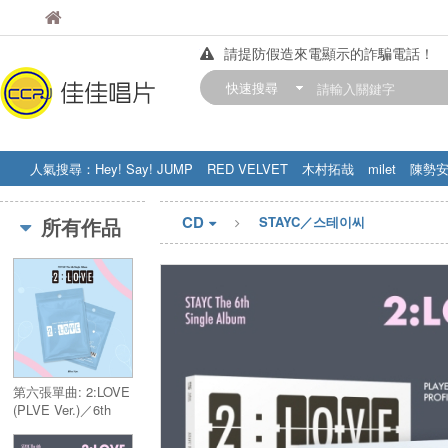
佳佳唱片
佳佳唱片
請提防假造來電顯示的詐騙電話！
【中華門市營業時間調整公告】
快速搜尋
訂購金額滿200元，即享免運優惠!! 詳
人氣搜尋：
Hey! Say! JUMP
RED VELVET
木村拓哉
milet
陳勢
STRAY KIDS
盧廣仲
周杰伦
CD
所有作品
STAYC／스테이씨
第六張單曲: 2:LOVE
(PLVE Ver.)／6th
Single Album:
2:LOVE (PLVE Ver.)