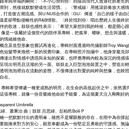
錄單純幸福的瞬間；〈不小心滑到你〉則描寫現代人透過社群產生
滑到，然後就默默變成生活習慣。」〈警戒線〉用搖滾節奏放大感情
素，打造復古潮流感。與U:NUS合作的〈GU〉傳達「自己的樣子由自
打造溫柔卻帶點侵略性的R&B情歌。〈終於找到你〉唱出歷經人生後終
伴的歌迷，鼓鼓也感性表示：「希望大家想到我的時候，都是開心
in G》像是一張屬於這個世代的陪伴系專輯，把孤單、曖昧、想念與溫
的情緒維他命。
概念及造型形象也嘗試再進化，專輯封面透過時尚攝影師Troy Wa
色短髮帶來煥然一新的視覺印象。在專輯照片拍攝中，他身穿龐克
傳達出對情感中誘惑與未知的探索，也呼應專輯內較為深沉的情感
呈現出明亮且活潑的另一面。鼓鼓走入巨型泡泡裝置之中，營造出
透明泡泡裡自在流動的姿態，不僅傳達出對愛的純粹與想像，也映
自在。
in G》專輯希望傳遞一種更成熟的明亮，在生命的高低起伏之中，依然
這張專輯，就像一份音樂維他命給予能量，為這個夏天注入剛剛好
sparent Umbrella
緯、蕭秉治 曲｜鼓鼓 呂思緯、彭柏邑Boiii P
繪一把默默付出的透明傘，雖然不是耀眼般的存在，在雨中為你撐
要能換來對方的安心，願意奉獻成為一份堅定且勇敢的守護感。無