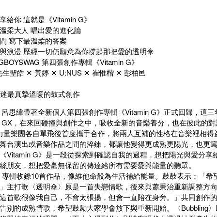
給你 這就是《Vitamin G》
溫柔大人 唱出愛的進化論
間 寫下最溫柔的答案
與浪漫 歷經一切仍願意為你撐起那把愛的透明傘
BOYSWAG 第四張創作專輯《Vitamin G》
生聖皓 ✕ 黃婷 ✕ U:NUS ✕ 崔惟楷 ✕ 彭柏邑
歌迷最真摯溫暖的鼓式創作
 呂思緯帶著全新個人第四張創作專輯《Vitamin G》正式回歸，
 GX，在來回碰撞與創作之中，吸收全新的音樂養分，也在彼此的
力量樂團各自單飛後首度攜手合作，將兩人互補的性格在音樂裡相得
舞台演出或音樂作品之間的淬鍊，都讓他變得更成熟更陽光，也更
《Vitamin G》是一段從探索到確認自我的過程，想把陽光與愛分
絲朋友，想把愛毫無保留的傳達給所有需要愛與能量的聽眾。
in G》專輯收錄10首作品，像維他命般為生活補給能量。鼓鼓表示：
」主打歌〈透明傘〉原是一首失戀情歌，後來與蕭秉治重新調整方
這首歌很像我自己，不會太張揚，但會一直陪在身旁。」共同創作
告別的成熟情歌，希望鼓勵大家學會放下與重新開始。〈Bubblin