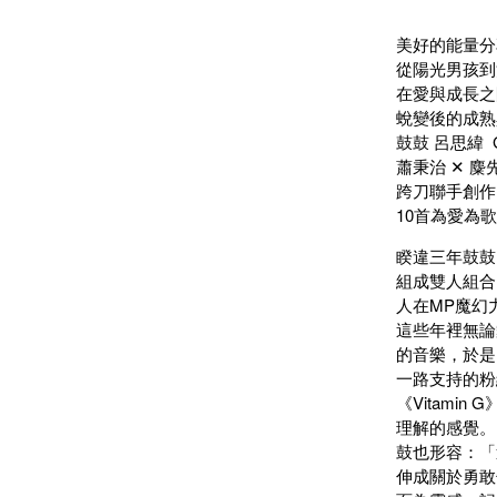
美好的能量分享
從陽光男孩到
在愛與成長之
蛻變後的成熟
鼓鼓 呂思緯 G
蕭秉治 ✕ 麋先
跨刀聯手創作
10首為愛為
睽違三年鼓鼓
組成雙人組合
人在MP魔幻
這些年裡無論
的音樂，於是
一路支持的粉
《Vitam
理解的感覺。
鼓也形容：「
伸成關於勇敢