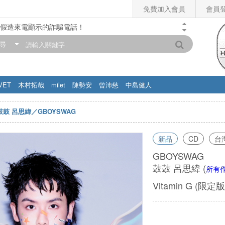
免費加入會員
會員
假造來電顯示的詐騙電話！
門市營業時間調整公告】
尋
滿200元，即享免運優惠!! 詳情>>
VET
木村拓哉
milet
陳勢安
曾沛慈
中島健人
鼓鼓 呂思緯／GBOYSWAG
新品
CD
台
GBOYSWAG
鼓鼓 呂思緯
(
所有
Vitamin G (限定版