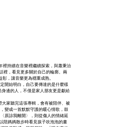
這三年裡持續在音樂裡繼續探索，與蕭秉治
對話裡，看見更多關於自己的輪廓。兩
益彰，讓音樂更為穩重成熟。
篤定開始明白，自己要傳達的是什麼樣
享給身邊的人，不僅是家人朋友更是獻給
「希望大家聽完這張專輯，會有被陪伴、被
向，變成一首默默守護的暖心情歌，鼓
的〈原諒我離開〉，則從傷人的情緒延
g〉以陪媽媽散步時看見孩子吹泡泡的畫