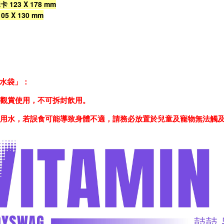
123 X 178 mm
105 X 130 mm
水袋」：
藏、觀賞使用，不可拆封飲用。
級飲用水，若誤食可能導致身體不適，請務必放置於兒童及寵物無法觸