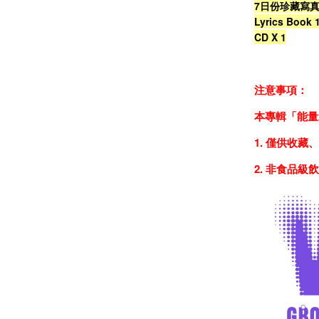
7日份珍藏寫真卡 
Lyrics Book 
CD X 1
注意事項：
本專輯「能量
1. 僅供收
2. 非食品