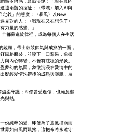
的網路依附感，鼓鼓笑說：「現在真的
進退兩難的拉扯；〈帶壞〉加入AI與
己定義」的態度；〈暴風〉以New
於遇見對的人；〈我現在又在想你了〉
跟有力量的感覺。」
暖，全都藏進旋律裡，成為每個人在生活
ng的鏡頭，帶出鼓鼓帥氣與成熟的一面，
卯釘風格服裝，並咬下一口蘋果，象徵
張力與內心轉變，不僅有沈穩的形象。
輕盈夢幻的氛圍，象徵沉浸在愛情中的
照出歷經愛情洗禮後的成熟與灑脫，展
選擇溫柔守護；即使曾受過傷，也願意繼
的光與熱。
起一份純粹的愛。即便為了遮風擋雨而
論世界如何風雨飄搖，這把傘將永遠守