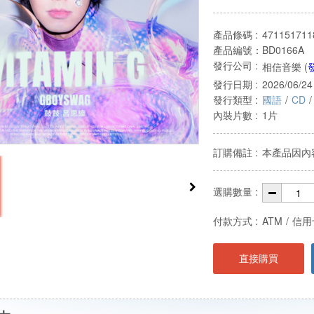
產品條碼 :
471151711
產品編號：
BD0166A
發行公司 :
相信音樂 (
發行日期 :
2026/06/24
發行類型 :
國語
/
CD
/
內裝片數 :
1片
訂購備註 :
本產品因內
選購數量 :
付款方式 :
ATM
/
信用
直接購買