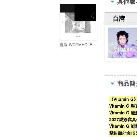
其他版
(錄音帶隨身聽限定
版)
台灣
蟲洞 WORMHOLE
商品簡
《Vitamin
Vitamin G 
Vitamin G 
2027親簽寫真年
Vitamin G 
雙封面外盒125 