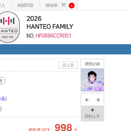
登入
相關問題
購物車
0
瀏覽紀錄
回上頁
灣
)
作品
)
回到上方
998
網路價 NT$ :
元