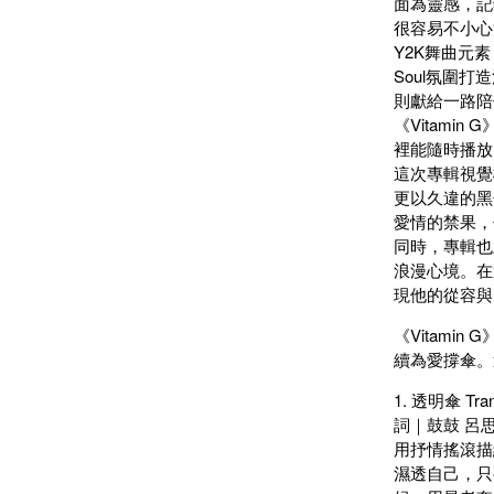
面為靈感，記
很容易不小心
Y2K舞曲元
Soul氛圍
則獻給一路陪
《Vitam
裡能隨時播放
這次專輯視覺
更以久違的黑
愛情的禁果，
同時，專輯也
浪漫心境。在
現他的從容與
《Vitam
續為愛撐傘。
1. 透明傘 Tran
詞｜鼓鼓 呂思
用抒情搖滾描
濕透自己，只