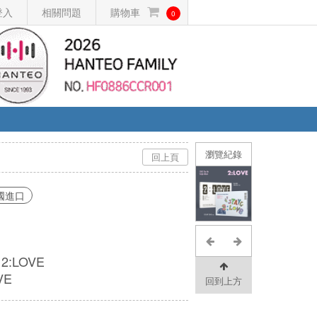
登入
相關問題
購物車
0
瀏覽紀錄
回上頁
國進口
: 2:LOVE
VE
回到上方