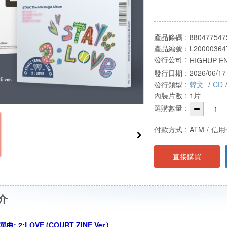
產品條碼 :
880477547
產品編號：
L20000364
發行公司 :
HIGHUP E
發行日期 :
2026/06/17
發行類型 :
韓文
/
CD
內裝片數 :
1片
選購數量 :
付款方式 :
ATM
/
信用
直接購買
介
: 2:LOVE (COURT ZINE Ver.)