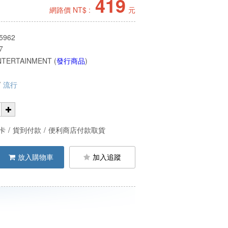
419
網路價 NT$ :
元
5962
7
NTERTAINMENT (
發行商品
)
/
流行
卡
/
貨到付款
/
便利商店付款取貨
放入購物車
加入追蹤