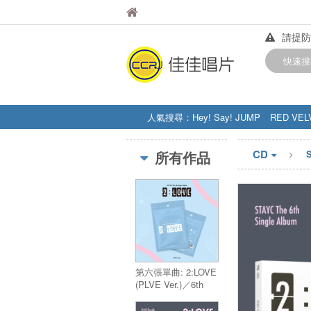
佳佳唱片
佳佳唱片
請提防
【中華
快速搜
訂購金額
人氣搜尋：
Hey! Say! JUMP
RED VEL
STRAY KIDS
盧廣仲
周杰伦
CD
所有作品
第六張單曲: 2:LOVE
(PLVE Ver.)／6th
Single Album:
2:LOVE (PLVE Ver.)