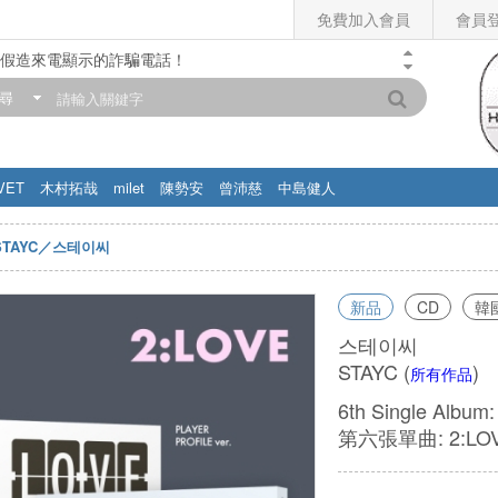
免費加入會員
會員
假造來電顯示的詐騙電話！
門市營業時間調整公告】
尋
滿200元，即享免運優惠!! 詳情>>
VET
木村拓哉
milet
陳勢安
曾沛慈
中島健人
STAYC／스테이씨
新品
CD
韓
스테이씨
STAYC
(
)
所有作品
6th Single Album
第六張單曲: 2:LO