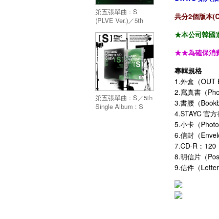
第五張單曲 : S
共分2個版本(C
(PLVE Ver.)／5th
Single Album : S
★本公司韓國進
(PLVE Ver.)
★★為確保消
專輯規格
1.外盒（OUT 
2.寫真書（Ph
第五張單曲 : S／5th
3.書腰（Boo
Single Album : S
4.STAYC 官方
5.小卡（Pho
6.信封（Env
7.CD-R：1
8.明信片（Po
9.信件（Let