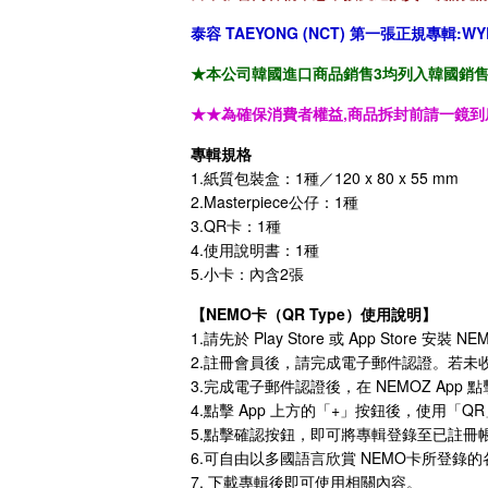
泰容 TAEYONG (NCT) 第一張正規專輯:WYLD 
★本公司韓國進口商品銷售3均列入韓國銷售「HA
★★為確保消費者權益,商品拆封前請一鏡到
專輯規格
1.紙質包裝盒：1種／120 x 80 x 55 mm
2.Masterpiece公仔：1種
3.QR卡：1種
4.使用說明書：1種
5.小卡：內含2張
【NEMO卡（QR Type）使用說明】
1.請先於 Play Store 或 App Store 安裝 N
2.註冊會員後，請完成電子郵件認證。若未
3.完成電子郵件認證後，在 NEMOZ Ap
4.點擊 App 上方的「+」按鈕後，使用「QR
5.點擊確認按鈕，即可將專輯登錄至已註冊
6.可自由以多國語言欣賞 NEMO卡所登錄
7. 下載專輯後即可使用相關內容。