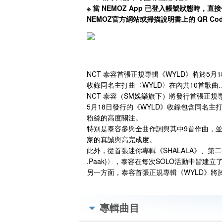
※ 當 NEMOZ App 已登入帳號狀態時
NEMOZ官方網站或掃描說明書上的 QR Co
NCT 泰容首張正規專輯《WYLD》將於5月
收錄同名主打曲〈WYLD〉在內共10首歌
NCT 泰容（SM娛樂旗下）將發行首張正規
5月18日發行的《WYLD》收錄包含同名主
粉絲的高度關注。
特別是泰容參與全曲作詞與其中9首作曲，
家的真誠與高完成度。
此外，從首張迷你專輯《SHALALA》、第二張迷你專
.Paak)〉，泰容在每次SOLO活動中皆
另一方面，泰容首張正規專輯《WYLD》將
專輯曲目