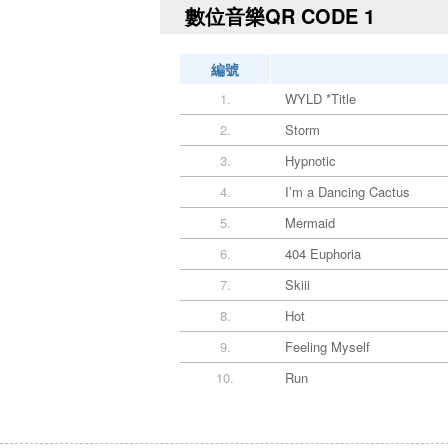
數位音樂QR CODE 1
編號
1.
WYLD *Title
2.
Storm
3.
Hypnotic
4.
I’m a Dancing Cactus
5.
Mermaid
6.
404 Euphoria
7.
Skiii
8.
Hot
9.
Feeling Myself
10.
Run