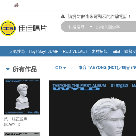
佳佳唱片
佳佳唱片
請提防假造來電顯示的詐騙電話！
【中華門市營業時間調整公告】
快速搜尋
訂購金額滿200元，即享免運優惠!! 詳
人氣搜尋：
Hey! Say! JUMP
RED VELVET
木村拓哉
milet
陳勢
STRAY KIDS
盧廣仲
周杰伦
CD
所有作品
泰容 TAEYONG (NCT)／태용 (N
第一張正規專
輯:WYLD
(Masterpiece Ver.)
(限量版)／THE