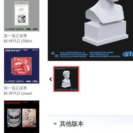
FIRST
ALBUM:WYLD
(Masterpiece Ver.)
(限量版)
第一張正規專
輯:WYLD (SMini
Ver.)／THE FIRST
ALBUM:WYLD
(SMini Ver.)
第一張正規專
輯:WYLD (Jewel
Case Ver.)／THE
FIRST
ALBUM:WYLD
(Jewel Case Ver.)
其他版本