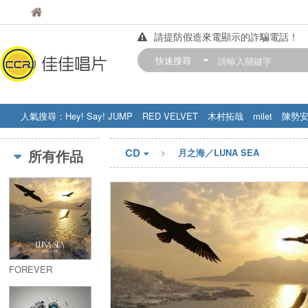
佳佳唱片
佳佳唱片
請提防假造來電顯示的詐騙電話！
【中華門市營業時間調整公告】
快速搜尋
訂購金額滿200元，即享免運優惠!! 詳
人氣搜尋：
Hey! Say! JUMP
RED VELVET
木村拓哉
milet
陳勢
STRAY KIDS
盧廣仲
周杰伦
CD
所有作品
月之海／LUNA SEA
FOREVER