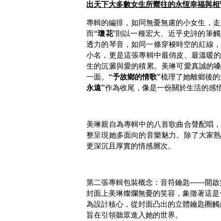
出天下大多數女生所嚮往的永恆幸福與相
專輯的編排，如同無憂無慮的小女生，走
而
“瓊花
”則以一種宏大、近乎史詩的筆
透力的琴音，如同一條穿梭時空的紅線
小名，更是這張專輯中最俏皮、最溫暖
生的沉澱與愛的積累。美琳可愛真誠的
一面。
“予故鄉的情歌”
梳理了她離鄉後的
永遠”
作為收尾，像是一份關於生活的感
美琳親自為專輯中的八首歌曲合聲配唱
整呈現她多面向的音樂魅力。除了大家
更深沉且厚實的情感層次。
第二張專輯包裝概念：音符鑰匙——開啟
封面上美琳燦爛無憂的笑容，象徵著這是
為設計核心，從封面凸出的立體鑰匙圈觸
旨在引領聽眾進入她的世界。