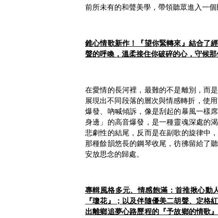
前所未有的和聲美學，帶領聽眾進入一個
錐心情歌新作！『望你緊轉來』結合了
聲的呼喚，溫柔接住你破碎的心，守候那
在愛情的長河裡，最難的不是離別，而
展現出不同段落的層次與情感轉折，使用節
爆發、吶喊傾訴，像是刮起的暴風一樣
身邊」的高音爆發，是一種靈魂深處的
悲劇性的結尾，反而是在副歌的旋律中
那種餘韻悠長的鋼琴收尾，彷彿留給了
安放思念的歸處。
專輯風格多元、情感飽滿：首推揪心動
『瓊花』；以及伴隨優美二胡聲、定格
出離鄉追夢心路歷程的『予故鄉的情歌