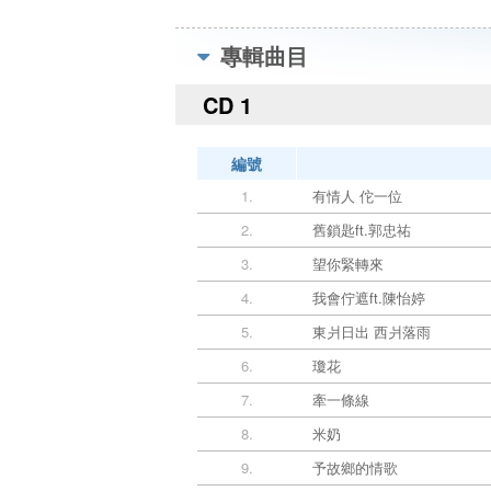
專輯曲目
CD 1
編號
1.
有情人 佗一位
2.
舊鎖匙ft.郭忠祐
3.
望你緊轉來
4.
我會佇遮ft.陳怡婷
5.
東爿日出 西爿落雨
6.
瓊花
7.
牽一條線
8.
米奶
9.
予故鄉的情歌