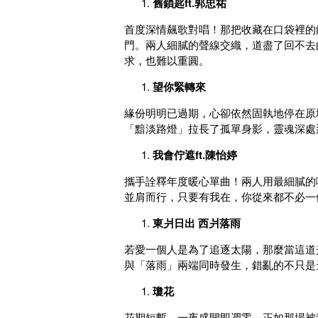
舊鎖匙ft.郭忠祐
首度深情飆歌對唱！那把收藏在口袋裡的
門。兩人細膩的聲線交織，道盡了回不去
求，也難以重圓。
望你緊轉來
緣份明明已過期，心卻依然固執地停在原
「黯淡路燈」拉長了孤單身影，靈魂深處
我會佇遮ft.陳怡婷
攜手詮釋年度暖心單曲！兩人用最細膩的
並肩而行，只要有我在，你從來都不必一
東爿日出 西爿落雨
若愛一個人是為了追逐太陽，那麼當這道
與「落雨」兩端同時發生，錯亂的不只是
瓊花
花期短暫，一夜盛開即凋零，正如那場被