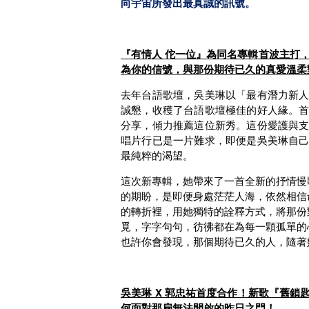
向宇宙所發出最真誠的訊號。
『有情人 佗一位』為同名專輯首波主打
為你的信號，與那份期待已久的真愛溫柔
去年台語歌壇，吳美琳以「最有潛力新
誠懇，收穫了台語歌壇極佳的好人緣。
分享，傾力推薦這位新秀。這份愛護與
唱片行已是一片難求，即便是吳美琳自
最純粹的渴望。
這次新專輯，她帶來了一首全新的抒情慢
的期盼，是即便身處茫茫人海，依然相信
的轉折裡，用她獨特的詮釋方式，將那份
覓，字字句句，彷彿都在為每一顆孤單的
也許你會發現，那個期待已久的人，隨著
吳美琳 X 郭忠祐首度合作！新歌『舊
何面對那扇無法開啟的昨日之門！