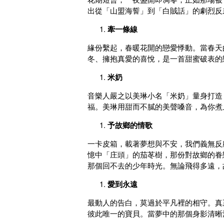
出從「山盟海誓」到「白賊話」的劇烈反
牽一條線
緣份繫起，春暖花開的戀愛悸動。當春天
冬、擁抱真愛的喜悅，是一首甜蜜破表的
米奶
音樂人嚴之以美琳小名「米奶」量身打造
福。美琳用甜而不膩的美聲嗓音，為你煮
予故鄉的情歌
一卡皮箱，載著夢想與不安，我們義無反
憶中「庄頭」的茄苳樹，那份對故鄉的眷
那個回不去的少年時光。無論飛得多遠，
愛到永遠
最動人的告白，莫過於平凡裡的相守。真
彼此唯一的寶貝。當夢中的那個身影清晰