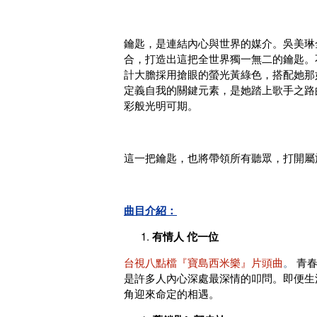
鑰匙，是連結內心與世界的媒介。吳美琳
合，打造出這把全世界獨一無二的鑰匙。
計大膽採用搶眼的螢光黃綠色，搭配她那
定義自我的關鍵元素，是她踏上歌手之路
彩般光明可期。
這一把鑰匙，也將帶領所有聽眾，打開屬
曲目介紹：
有情人 佗一位
台視八點檔『寶島西米樂』片頭曲
。
青春
是許多人內心深處最深情的叩問。即便生
角迎來命定的相遇。