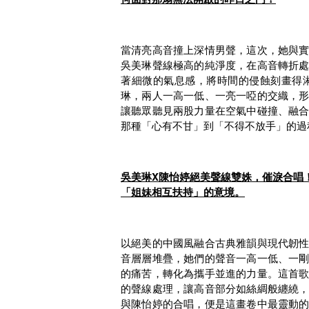
當清亮高音撞上深情男聲，這次，她與
吳美琳聲線極高的純淨度，在高音轉折
著細微的氣息感，將時間的侵蝕刻畫得
琳，兩人一高一低、一亮一啞的交織，
讓聽眾聽見兩股力量在空氣中碰撞、融
那種「心有不甘」到「不得不放手」的過
吳美琳X陳怡婷絕美聲線雙姝，催淚合唱
「姐妹相互扶持」的意境。
以絕美的中國風融合古典雅韻與現代韌
音層層堆疊，她們的聲音一高一低、一
的痛苦，轉化為攜手並進的力量。這首
的聲線處理，讓高音部分如絲綢般纏繞
與陳怡婷的合唱，便是這畫卷中最靈動