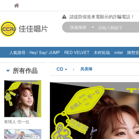
佳佳唱片
佳佳唱片
請提防假造來電顯示的詐騙電話！
【中華門市營業時間調整公告】
快速搜尋
訂購金額滿200元，即享免運優惠!! 詳
人氣搜尋：
Hey! Say! JUMP
RED VELVET
木村拓哉
milet
陳勢
STRAY KIDS
盧廣仲
周杰伦
CD
所有作品
吳美琳
有情人 佗一位