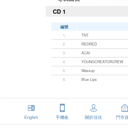
CD 1
編號
1.
TNT
2.
REDRED
3.
ACAI
4.
YOUNGCREATORCREW
5.
Wassup
6.
Blue Lips
English
手機板
關於佳佳
門市