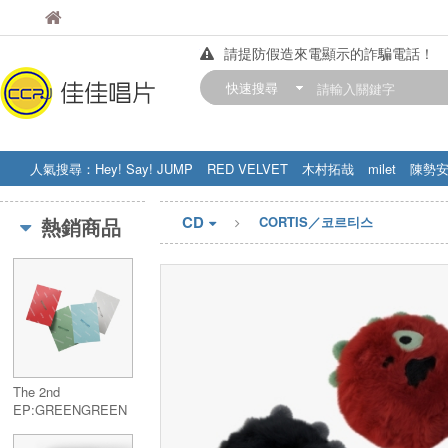
佳佳唱片
佳佳唱片
請提防假造來電顯示的詐騙電話！
【中華門市營業時間調整公告】
快速搜尋
訂購金額滿200元，即享免運優惠!! 詳
人氣搜尋：
Hey! Say! JUMP
RED VELVET
木村拓哉
milet
陳勢
STRAY KIDS
盧廣仲
周杰伦
CD
熱銷商品
CORTIS／코르티스
The 2nd
EP:GREENGREEN
(Weverse Albums
ver.)