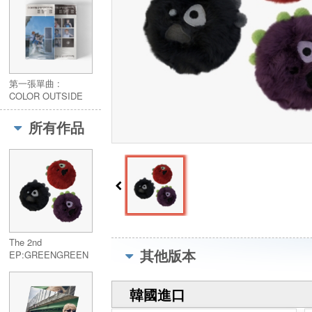
第一張單曲 :
COLOR OUTSIDE
THE LINES
(Weverse Albums
所有作品
Ver.)／The 1st EP :
COLOR OUTSIDE
THE LINES
(Weverse Albums
Ver.)
The 2nd
其他版本
EP:GREENGREEN
(CORTIS Ball Ver.)
韓國進口