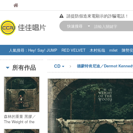
佳佳唱片
佳佳唱片
請提防假造來電顯示的詐騙電話！
【中華門市營業時間調整公告】
快速搜尋
訂購金額滿200元，即享免運優惠!! 詳
人氣搜尋：
Hey! Say! JUMP
RED VELVET
木村拓哉
milet
陳勢
STRAY KIDS
盧廣仲
周杰伦
CD
所有作品
德蒙特肯尼迪／Dermot Kenned
森林的重量 黑膠／
The Weight of the
Woods 黑膠