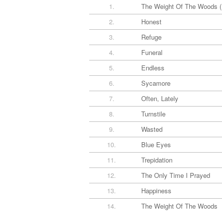
1.
The Weight Of The Woods (
2.
Honest
3.
Refuge
4.
Funeral
5.
Endless
6.
Sycamore
7.
Often, Lately
8.
Turnstile
9.
Wasted
10.
Blue Eyes
11.
Trepidation
12.
The Only Time I Prayed
13.
Happiness
14.
The Weight Of The Woods