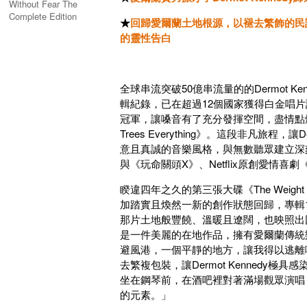
Without Fear The
Complete Edition
★
回歸愛爾蘭土地根源，以褪去繁飾的民
Repack
的靈性告白
全球串流突破50億串流量的的Dermot Ke
輯紀錄，已在超過12個國家獲得白金唱片認
冠軍，讓嗓音有了充分發揮空間，盡情點燃情感
Trees Everything》。這段非凡旅
意且真誠的音樂風格，與無數聽眾建立深刻情感連
與《玩命關頭X》、Netflix原創愛情
睽違四年之久的第三張大碟《The Weigh
加踏實且煥然一新的創作狀態回歸，專輯
那片土地般豐饒、溫暖且遼闊，也映照出回到
是一件美麗的在地作品，擁有愛爾蘭傳統
避風港，一個平靜的地方，讓我得以逃離
去繁複包裝，讓Dermot Kenned
坐在鋼琴前，在酒吧裡對著滿場觀眾演唱
的元素。」