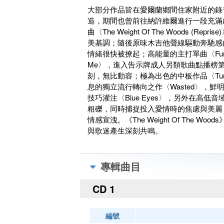
大部分作品皆在愛爾蘭鄉間住家附近的錄音室完成，偕
造，期間也曾前往納許維爾進行一段充滿啟發
曲〈The Weight Of The Wood
美基調；隨後原味木吉他聲線驅動奔馳感的
情緒很快被撩起；高能量的主打單曲〈Fune
Me〉，進入告示牌成人另類歌曲點播榜第
刻，無比動容；極為出色的中板作品〈Tur
息的獨立流行轉向之作〈Wasted〉，
技巧灌注〈Blue Eyes〉，另外在高低音
粗礫，同時捕捉投入愛情時的焦慮與美麗；
情感宣洩。《The Weight Of The 
與歌迷產生深刻共鳴。
專輯曲目
CD 1
編號