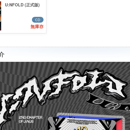
U:NFOLD (正式版)
CD
無庫存
介