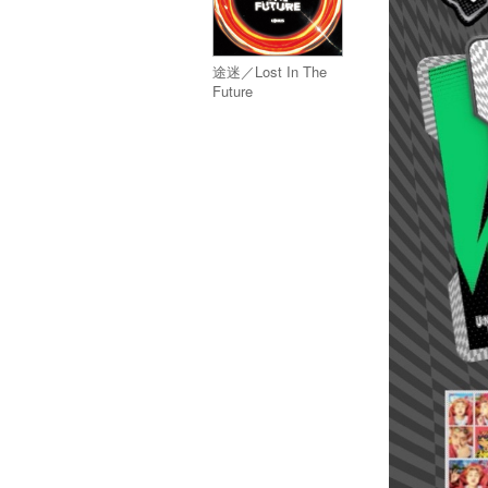
途迷／Lost In The
Future