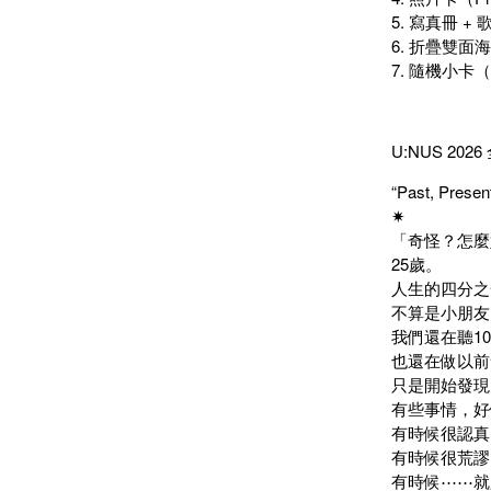
5. 寫真冊 + 歌詞本
6. 折疊雙面海報（
7. 隨機小卡（Ra
U:NUS 20
“Past, Present
✷
「奇怪？怎麼
25歲。
人生的四分之
不算是小朋友
我們還在聽1
也還在做以前
只是開始發現
有些事情，好
有時候很認真
有時候很荒謬
有時候⋯⋯就