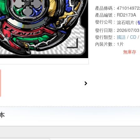
產品條碼 :
471014972
產品編號：
RD2173A
發行公司 :
滾石唱片 (
發行日期 :
2026/07/03
發行類型 :
國語
/
CD
/
內裝片數 :
1片
無庫存
本