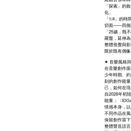
「探索」的敘
化。
「1/4」的
切面——四個
「25歲，既
羅盤，延伸為
整體視覺與影
限於既有偶像
✷ 音樂風格
在音樂創作面
少年時期、約
刻的創作能量
己，如何在現
自2026年
能量；〈ID
情感本身，以
不同作品在風
保留創作當下
整體聲音語言