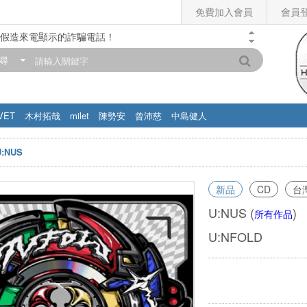
免費加入會員
會員
假造來電顯示的詐騙電話！
門市營業時間調整公告】
尋
滿200元，即享免運優惠!! 詳情>>
VET
木村拓哉
milet
陳勢安
曾沛慈
中島健人
U:NUS
新品
CD
台
U:NUS
(
)
所有作品
U:NFOLD