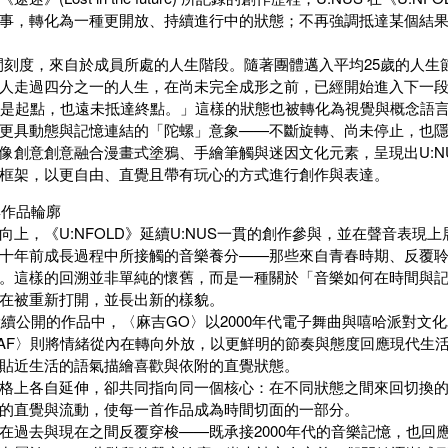
事，轉化為一種更開放、持續進行中的狀態；不再強調抵達某個結
時間刻度，來自於成員所處的人生階段。隨著團體邁入平均25歲的人
人走過四分之一的人生，在尚未完全成形之前，已經開始進入下一
不是起點，也遠未抵達終點。」這樣的狀態也被轉化為視覺與概念語
更具動態與記憶連結的「陀螺」意象——不斷旋轉、尚未停止，也
像創意創意融合漫畫式塗鴉、手繪筆觸與迷因文化元素，呈現出U:N
框架，以更自由、直覺且帶有玩心的方式進行創作與表達。
與作品輪廓
向上，《U:NFOLD》延續U:NUS一貫的創作參與，並在聲音表
十年前成長過程中所接觸的音樂養分——那些來自青春時期、反覆
。這樣的回溯並非單純的懷舊，而是一種關於「音樂如何在時間與
在被重新打開，並長出新的樣貌。
初陸續公開的作品中，〈麻吉GO〉以2000年代電子舞曲與嘻哈派對
GAF〉則將情緒從內在轉向外放，以更鮮明的節奏與態度回應現代生
貼近生活的語氣描繪喜歡與依附的直覺狀態。
格上各自延伸，卻共同指向同一個核心：在不同狀態之間來回切換
的直覺與流動，使每一首作品成為時間切面的一部分。
在過去與現在之間反覆穿梭——既承接2000年代的音樂記憶，也回