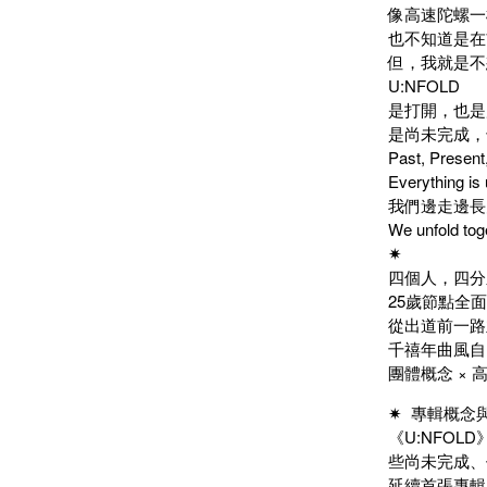
像高速陀螺一
也不知道是在
但，我就是不
U:NFOLD
是打開，也是
是尚未完成，
Past, Present,
Everything is 
我們邊走邊長
We unfold tog
✷
四個人，四分
25歲節點全面
從出道前一路並
千禧年曲風自
團體概念 × 
✷ 專輯概念
《U:NFO
些尚未完成
延續首張專輯《途