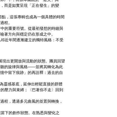
果，而是如實呈現「正在發生」的變
生節點，這張專輯也成為一個具體的時間
段過程。
言中的重要符號。從最初發想的時鐘與
隱喻著方向與穩定仍在形成之中。
US近年間逐漸建立的獨特風格：不受
現上展現出更開放與流動的狀態。團員回望
聆聽的旋律與風格——並將其轉化為此
記憶中留下痕跡」的再詮釋：過去的自
文化為靈感基底，延伸出輕鬆直接的群體
活的壓力與束縛；〈巴著你不走〉回到
的過程，透過多元曲風的並置與轉換，
應當下的創作狀態。在熟悉與變化之