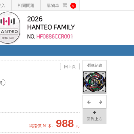
登入
相關問題
購物車
0
瀏覽紀錄
回上頁
灣
988
回到上方
網路價 NT$ :
元