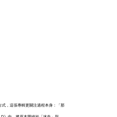
事方式，這張專輯更關注過程本身：「那
U:NFOLD》中，將原本圍繞於「迷失」與