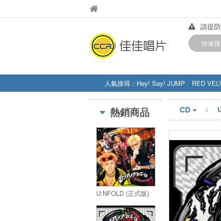
佳佳唱片
佳佳唱片
請提防
【中華
快速搜
訂購金額
人氣搜尋：
Hey! Say! JUMP
RED VEL
STRAY KIDS
盧廣仲
周杰伦
CD
熱銷商品
U:NFOLD (正式版)