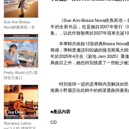
《Sue Ann-Bossa Nova經典再現～音
Sue Ann-Bossa
半的全新作品，也是她自2007年發行《IPAN
Nova經典再現～音
樂大師Antonio
集」，以此作致敬將於2027年迎來生誕100
Carlos Jobim致敬專
輯 台壓
本專輯共收錄12首經典Bossa No
興感；專輯更邀請到92歲的薩克斯風大
年於2025年4月在《築地 Jam 2025
典曲目之外，她也特別挑選了一些較少被
Pretty World (LP) 環
球官方進口
特別值得一提的是專輯內頁解說由世界級暢
推薦小野麗莎在此輯中的精湛選曲與優美
■
產品內容
CD
Romance Latino
vol.3 (LP) 環球官方