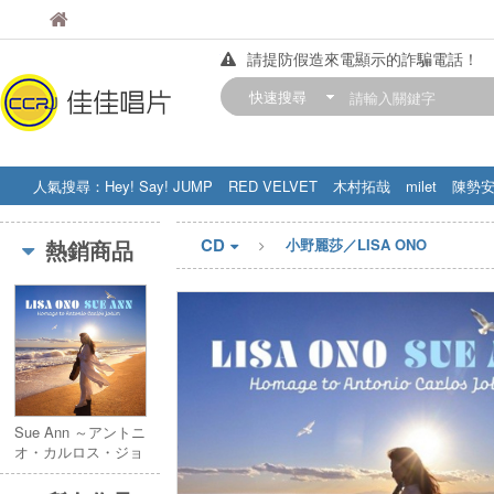
佳佳唱片
佳佳唱片
請提防假造來電顯示的詐騙電話！
【中華門市營業時間調整公告】
快速搜尋
訂購金額滿200元，即享免運優惠!! 詳
人氣搜尋：
Hey! Say! JUMP
RED VELVET
木村拓哉
milet
陳勢
STRAY KIDS
盧廣仲
周杰伦
CD
熱銷商品
小野麗莎／LISA ONO
Sue Ann ～アントニ
オ・カルロス・ジョ
ビンへのオマージュ
初回生產限定盤