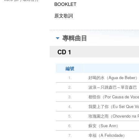
BOOKLET
進口
原文歌詞
專輯曲目
CD 1
編號
1.
好喝的水（Agua de Beber
2.
波浪～只跳森巴～單音森巴（Wave -
3.
都怪你（Por Causa de Voc
4.
我愛上了你（Eu Sei Que Vo
5.
玫瑰園之雨（Chovendo na R
6.
蘇安（Sue Ann）
7.
幸福（A Felicidade）