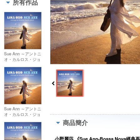
所有作品
（LP）環球官方進口
Sue Ann ～アントニ
オ・カルロス・ジョ
ビンへのオマージュ
（SHM-CD）環球官
方進口
Sue Ann ～アントニ
オ・カルロス・ジョ
ビンへのオマージュ
商品簡介
初回生產限定盤
（LP）環球官方進口
小野麗莎 《Sue Ann-Bossa Nova經