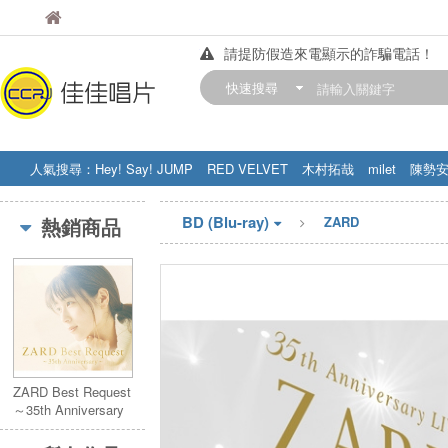
佳佳唱片
佳佳唱片
請提防假造來電顯示的詐騙電話！
【中華門市營業時間調整公告】
快速搜尋
訂購金額滿200元，即享免運優惠!! 詳
人氣搜尋：
Hey! Say! JUMP
RED VELVET
木村拓哉
milet
陳勢
STRAY KIDS
盧廣仲
周杰伦
BD (Blu-ray)
熱銷商品
ZARD
ZARD Best Request
～35th Anniversary
～＜3CD（Blu-spec
CD2)＞