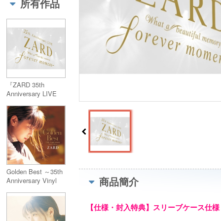
所有作品
『ZARD 35th
Anniversary LIVE
“What a beautiful
memory ～forever
moment ～”』 (2枚
組Blu-ray)
Golden Best ～35th
商品簡介
Anniversary Vinyl
Edition～【完全生産
限定盤】(4枚組アナ
【仕様・封入特典】スリーブケース仕様 /
ログレコード)