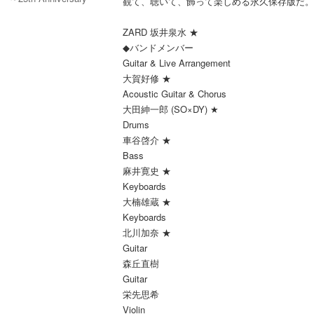
観て、聴いて、飾って楽しめる永久保存版だ。
～ (4CD)
ZARD 坂井泉水 ★
◆バンドメンバー
Guitar & Live Arrangement
大賀好修 ★
Acoustic Guitar & Chorus
大田紳一郎 (SO×DY) ★
Drums
車谷啓介 ★
Bass
麻井寛史 ★
Keyboards
大楠雄蔵 ★
Keyboards
北川加奈 ★
Guitar
森丘直樹
Guitar
栄先思希
Violin