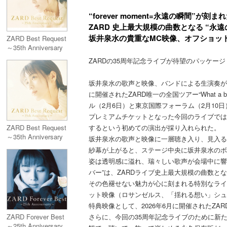
“forever moment=永遠の瞬間”が刻
ZARD 史上最大規模の曲数となる “永遠
坂井泉水の貴重なMC映像、オフショット
ZARD Best Request
～35th Anniversary
～＜3CD（Blu-spec
ZARDの35周年記念ライブが待望のパッケージ
CD2)＞
坂井泉水の歌声と映像、バンドによる生演奏がシ
に開催されたZARD唯一の全国ツアー“What a 
ル（2月6日）と東京国際フォーラム（2月10
プレミアムチケットとなった今回のライブでは
するという初めての演出が採り入れられた。
ZARD Best Request
～35th Anniversary
坂井泉水の歌声と映像に一層聴き入り、見入る
～完全生産限定盤
紗幕が上がると、ステージ中央に坂井泉水のボ
(3CD（Blu-spec
姿は透明感に溢れ、瑞々しい歌声が会場中に響
CD2)+メモリアルア
バー”は、ZARDライブ史上最大規模の曲数とな
クリルフォトブロッ
ク)
その色褪せない魅力が心に刻まれる特別なライ
ット映像（ロサンゼルス、「揺れる想い」シュ
特典映像として、2026年6月に開催されたZ
さらに、今回の35周年記念ライブのために新
ZARD Forever Best
～25th Anniversary