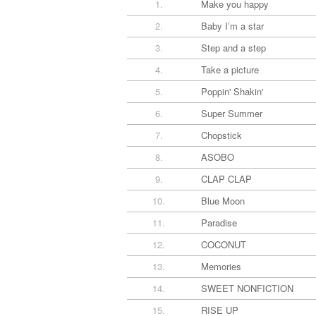
1.
Make you happy
2.
Baby Iʼm a star
3.
Step and a step
4.
Take a picture
5.
Poppin' Shakin'
6.
Super Summer
7.
Chopstick
8.
ASOBO
9.
CLAP CLAP
10.
Blue Moon
11.
Paradise
12.
COCONUT
13.
Memories
14.
SWEET NONFICTION
15.
RISE UP