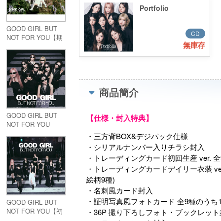
Portfolio
GOOD GIRL BUT
CD
NOT FOR YOU【期
無庫存
間生産限定盤】
(CD+ビジュアルカ
ードセット)
商品簡介
GOOD GIRL BUT
【仕様・封入特典】
NOT FOR YOU
・三方背BOX&デジパック仕様
・シリアルナンバー入りチラシ封入
・トレーディングカード初回生産 ver. 
・トレーディングカードデイリー衣装 ve
絵柄9種)
・名刺風カード封入
・証明写真風フォトカード 全9種のうち
GOOD GIRL BUT
NOT FOR YOU【初
・36P 撮り下ろしフォト・ブックレット
回生産限定盤B】