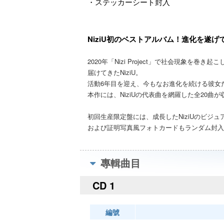
・ステッカーシート封入
(CD+booklet)
NiziU初のベストアルバム！進化を遂げてきた
2020年「Nizi Project」で社会現象
届けてきたNiziU。
活動6年目を迎え、今もなお進化を続ける彼女たち
本作には、NiziUの代表曲を網羅した全20
初回生産限定盤には、成長したNiziUのビ
および証明写真風フォトカードもランダム封入
專輯曲目
CD 1
編號