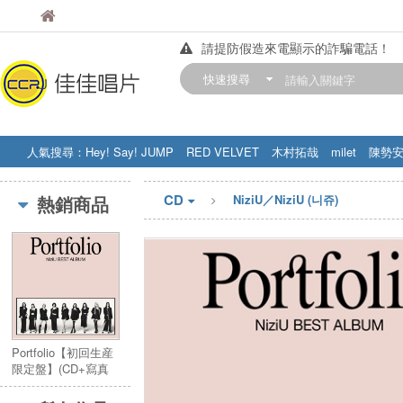
佳佳唱片
佳佳唱片
請提防假造來電顯示的詐騙電話！
【中華門市營業時間調整公告】
快速搜尋
訂購金額滿200元，即享免運優惠!! 詳
人氣搜尋：
Hey! Say! JUMP
RED VELVET
木村拓哉
milet
陳勢
STRAY KIDS
盧廣仲
周杰伦
CD
熱銷商品
NiziU／NiziU (니쥬)
Portfolio【初回生産
限定盤】(CD+寫真
冊)