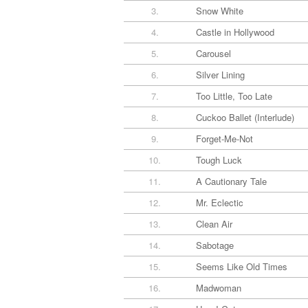
3.
Snow White
4.
Castle in Hollywood
5.
Carousel
6.
Silver Lining
7.
Too Little, Too Late
8.
Cuckoo Ballet (Interlude)
9.
Forget-Me-Not
10.
Tough Luck
11.
A Cautionary Tale
12.
Mr. Eclectic
13.
Clean Air
14.
Sabotage
15.
Seems Like Old Times
16.
Madwoman