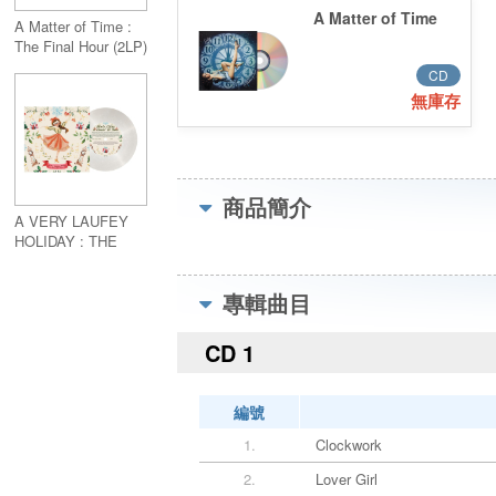
A Matter of Time
A Matter of Time :
The Final Hour (2LP)
CD
無庫存
商品簡介
A VERY LAUFEY
HOLIDAY : THE
SANTA CLAUS IS
COMIN' TO TOWN
專輯曲目
EDITION (7" Vinyl)
CD 1
編號
1.
Clockwork
2.
Lover Girl