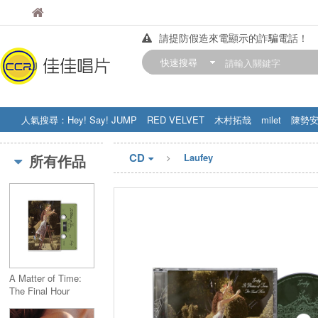
佳佳唱片
佳佳唱片
請提防假造來電顯示的詐騙電話！
【中華門市營業時間調整公告】
快速搜尋
訂購金額滿200元，即享免運優惠!! 詳
人氣搜尋：
Hey! Say! JUMP
RED VELVET
木村拓哉
milet
陳勢
STRAY KIDS
盧廣仲
周杰伦
CD
所有作品
Laufey
A Matter of Time:
The Final Hour
(Cassette)