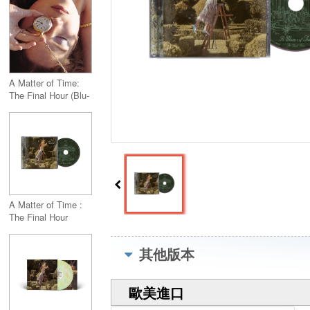
A Matter of Time:
The Final Hour (Blu-
spec CD2)
A Matter of Time :
The Final Hour
其他版本
歐美進口