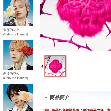
(Setsuna Hanabi)
【通常盤・初回プレ
ス】
剎那的花火
(Setsuna Hanabi)
【初回限定成員封面
盤 / HUENINGKAI】
／セツナハナビ
(Setsuna Hanabi)
【初回限定成員封面
盤 / HUENINGKAI】
剎那的花火
(Setsuna Hanabi)
【初回限定成員封面
盤 / TAEHYUN】／
セツナハナビ
(Setsuna Hanabi)
商品簡介
【初回限定成員封面
盤 / TAEHYUN】
*進口商品外盒包裝是為了保護商品內容，