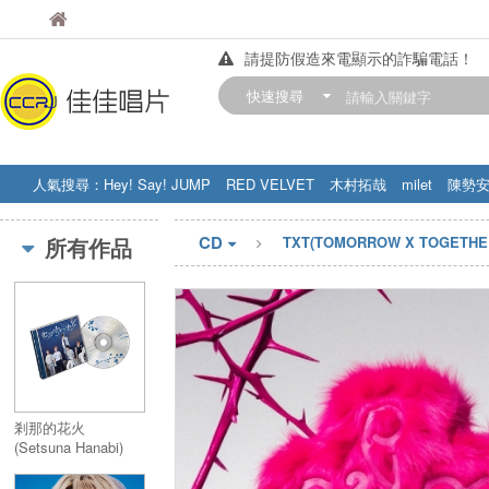
佳佳唱片
佳佳唱片
請提防假造來電顯示的詐騙電話！
【中華門市營業時間調整公告】
快速搜尋
訂購金額滿200元，即享免運優惠!! 詳
人氣搜尋：
Hey! Say! JUMP
RED VELVET
木村拓哉
milet
陳勢
STRAY KIDS
盧廣仲
周杰伦
CD
所有作品
TXT(TOMORROW X TOGET
剎那的花火
(Setsuna Hanabi)
【通常盤・初回プレ
ス】／セツナハナビ