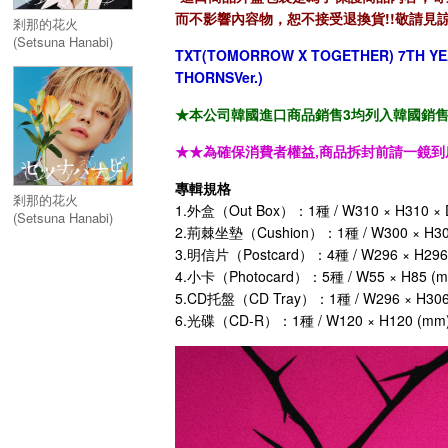
而不影響內容物，恕不接受退換貨!!敬請見諒
剎那的花火
(Setsuna Hanabi)
TXT(TOMORROW X TOGETHER) 7TH YE
【初回限定成員封面
THORNSVer.)
盤 / BEOMGYU】／
セツナハナビ
★本公司韓國進口商品銷售3均列入韓國銷售「HA
(Setsuna Hanabi)
【初回限定成員封面
盤 / BEOMGYU】
★★為確保消費者權益,商品拆封前請一鏡到
專輯規格
剎那的花火
1.外盒（Out Box）：1種 / W310 × H310 × 
(Setsuna Hanabi)
2.荊棘坐墊（Cushion）：1種 / W300 × H300
【初回限定成員封面
3.明信片（Postcard）：4種 / W296 × H296
盤 / YEONJUN】／
セツナハナビ
4.小卡（Photocard）：5種 / W55 × H85 (
(Setsuna Hanabi)
5.CD托盤（CD Tray）：1種 / W296 × H306
【初回限定成員封面
6.光碟（CD-R）：1種 / W120 × H120 (mm
盤 / YEONJUN】