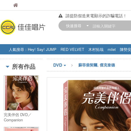
佳佳唱片
佳佳唱片
請提防假造來電顯示的詐騙電話！
【中華門市營業時間調整公告】
快速搜尋
訂購金額滿200元，即享免運優惠!! 詳
人氣搜尋：
Hey! Say! JUMP
RED VELVET
木村拓哉
milet
陳勢
STRAY KIDS
盧廣仲
周杰伦
DVD
所有作品
蘇菲柴契爾, 傑克奎德
完美伴侶 DVD／
Companion