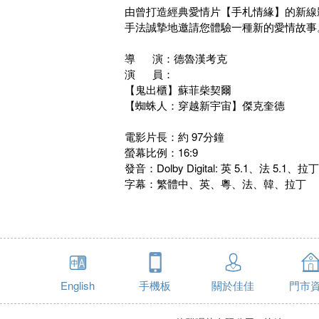
由曾打造經典愛情片【手札情緣】的新線
手法誠摯地邀請您體驗一種新的愛情故
導 演：德魯漢考克
演 員：
【鬼出櫃】蘇菲柴契爾
【蜘蛛人：穿越新宇宙】傑克奎德
電影片長：約 97分鐘
螢幕比例：16:9
發音：Dolby Digital: 英 5.1、法 5.1、拉丁 
字幕：繁體中、英、粵、法、韓、拉丁
English
手機板
關於佳佳
門市