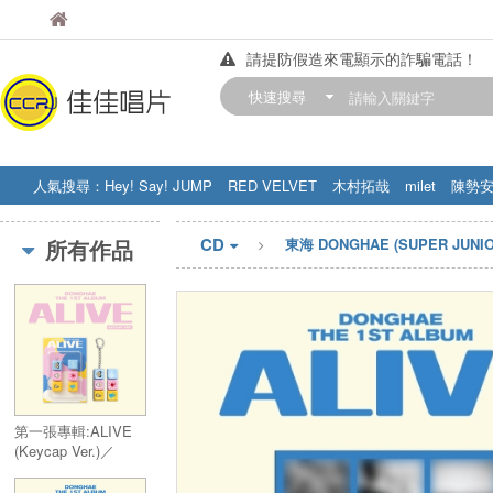
佳佳唱片
佳佳唱片
請提防假造來電顯示的詐騙電話！
【中華門市營業時間調整公告】
快速搜尋
訂購金額滿200元，即享免運優惠!! 詳
人氣搜尋：
Hey! Say! JUMP
RED VELVET
木村拓哉
milet
陳勢
STRAY KIDS
盧廣仲
周杰伦
CD
所有作品
東海 DONGHAE (SUPER JUNIO
第一張專輯:ALIVE
(Keycap Ver.)／
Vol.1:ALIVE
(Keycap Ver.)