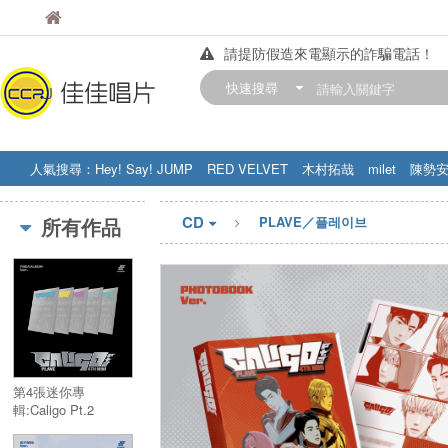
佳佳唱片
佳佳唱片
請提防假造來電顯示的詐騙電話！
【中華門市營業時間調整公告】
快速搜尋
訂購金額滿200元，即享免運優惠!! 詳
人氣搜尋：
Hey! Say! JUMP
RED VELVET
木村拓哉
milet
陳勢
STRAY KIDS
盧廣仲
周杰伦
CD
所有作品
PLAVE／플레이브
第4張迷你專
輯:Caligo Pt.2
(POCAALBUM Ver.)
／4th Mini