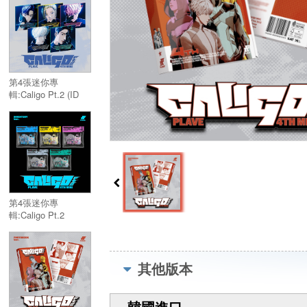
Album:Caligo Pt.2
(POCAALBUM Ver.)
第4張迷你專
輯:Caligo Pt.2 (ID
PASS Ver.)／4th
Mini Album:Caligo
Pt.2 (ID PASS Ver.)
第4張迷你專
輯:Caligo Pt.2
(INVENTORY Ver.)
／4th Mini
Album:Caligo Pt.2
(INVENTORY Ver.)
其他版本
韓國進口