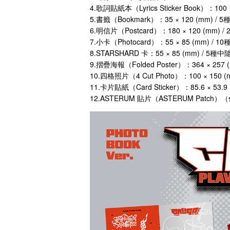
4.歌詞貼紙本（Lyrics Sticker Book）：100 ×
5.書籤（Bookmark）：35 × 120 (mm) /
6.明信片（Postcard）：180 × 120 (mm) 
7.小卡（Photocard）：55 × 85 (mm) / 
8.STARSHARD 卡：55 × 85 (mm) / 5種
9.摺疊海報（Folded Poster）：364 × 257 (
10.四格照片（4 Cut Photo）：100 × 150 
11.卡片貼紙（Card Sticker）：85.6 × 53.9 
12.ASTERUM 貼片（ASTERUM Patch）