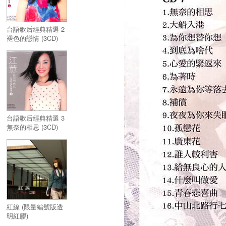
台語歌后經典精選 2
褪色的戀情 (3CD)
台語歌后經典精選 3
無奈的相思 (3CD)
紅線 (限量編號版透
明紅膠)