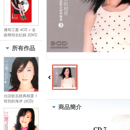
擁有江蕙 4CD + 金
曲輝煌全紀錄 2DVD
所有作品
台語歌后經典精選 1
惜別的海岸 (3CD)
商品簡介