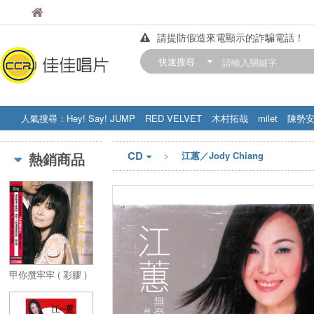
佳佳唱片
佳佳唱片
請提防假造來電顯示的詐騙電話！
【中華門市營業時間調整公告】
快速搜尋
訂購金額滿200元，即享免運優惠!! 詳
人氣搜尋：
Hey! Say! JUMP
RED VELVET
木村拓哉
milet
陳勢
STRAY KIDS
盧廣仲
周杰伦
CD
熱銷商品
江蕙／Jody Chiang
甲你攬牢牢 ( 彩膠 )