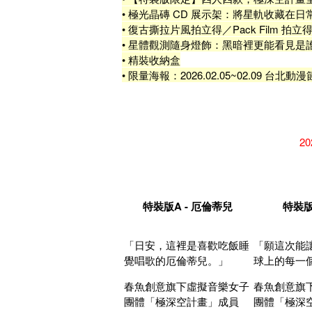
• 極光晶磚 CD 展示架：將星軌收藏
• 復古撕拉片風拍立得／Pack Film
• 星體觀測隨身燈飾：黑暗裡更能看見是
• 精裝收納盒
• 限量海報：2026.02.05~02.09 
2
特裝版A - 厄倫蒂兒
特裝版
「日安，這裡是喜歡吃飯睡
「願這次能
覺唱歌的厄倫蒂兒。」
球上的每一
春魚創意旗下虛擬音樂女子
春魚創意旗
團體「極深空計畫」成員
團體「極深