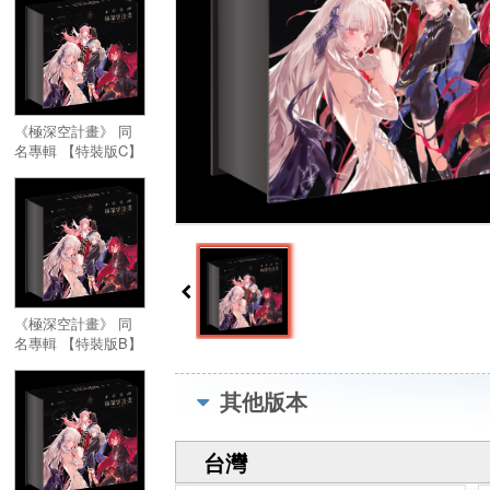
《極深空計畫》 同
名專輯 【特裝版C】
埃穆亞
《極深空計畫》 同
名專輯 【特裝版B】
涅默
其他版本
台灣