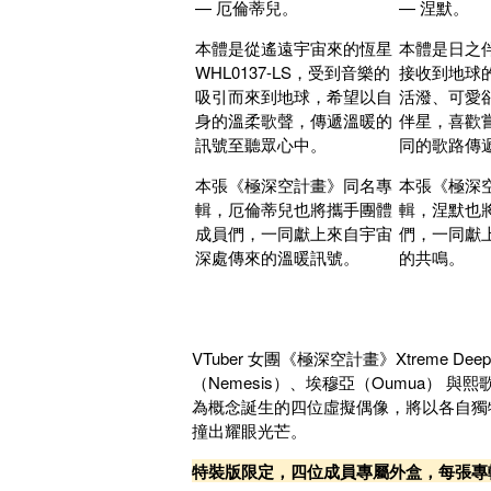
— 厄倫蒂兒。
— 涅默。
本體是從遙遠宇宙來的恆星
本體是日之
WHL0137-LS，受到音樂的
接收到地球
吸引而來到地球，希望以自
活潑、可愛
身的溫柔歌聲，傳遞溫暖的
伴星，喜歡
訊號至聽眾心中。
同的歌路傳
本張《極深空計畫》同名專
本張《極深
輯，厄倫蒂兒也將攜手團體
輯，涅默也
成員們，一同獻上來自宇宙
們，一同獻
深處傳來的溫暖訊號。
的共鳴。
VTuber 女團《極深空計畫》Xtreme Deep
（Nemesis）、埃穆亞（Oumua） 與
為概念誕生的四位虛擬偶像，將以各自獨
撞出耀眼光芒。
特裝版限定，四位成員專屬外盒，每張專