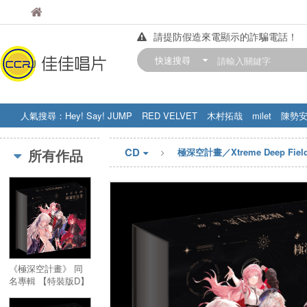
佳佳唱片
佳佳唱片
請提防假造來電顯示的詐騙電話！
【中華門市營業時間調整公告】
快速搜尋
訂購金額滿200元，即享免運優惠!! 詳
人氣搜尋：
Hey! Say! JUMP
RED VELVET
木村拓哉
milet
陳勢
STRAY KIDS
盧廣仲
周杰伦
CD
所有作品
極深空計畫／Xtreme Deep Field 
《極深空計畫》 同
名專輯 【特裝版D】
熙歌