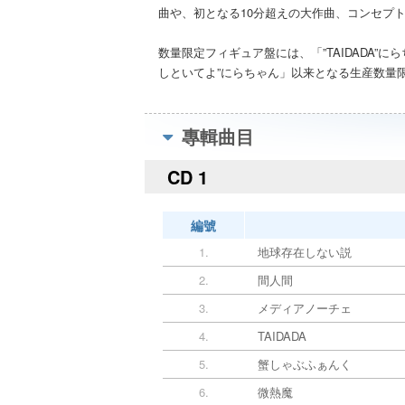
曲や、初となる10分超えの大作曲、コンセプト
数量限定フィギュア盤には、「”TAIDADA
しといてよ”にらちゃん」以来となる生産数量
專輯曲目
CD 1
編號
1.
地球存在しない説
2.
間人間
3.
メディアノーチェ
4.
TAIDADA
5.
蟹しゃぶふぁんく
6.
微熱魔