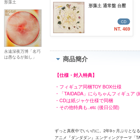
形藻土
形藻土 通常盤 台壓
CD
NT. 469
永遠深夜万博「名巧
は愚なるが如し」
商品簡介
(Blu-ray)
【仕様・封入特典】
・フィギュア同梱TOY BOX仕様
・「TAIDADA」にらちゃんフィギュア (約
・CDは紙ジャケ仕様で同梱
・その他特典も..etc (後日公開)
ずっと真夜中でいいのに。2年9ヶ月ぶりとなる4
アニメ『ダンダダン』エンディングテーマ「T