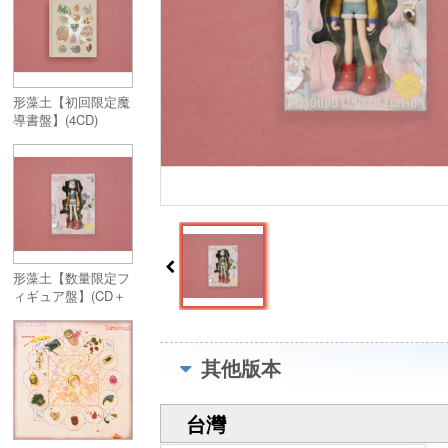
形藻土【初回限定魔
導書盤】(4CD)
形藻土【数量限定フ
ィギュア盤】(CD＋
GOODS)
其他版本
台灣