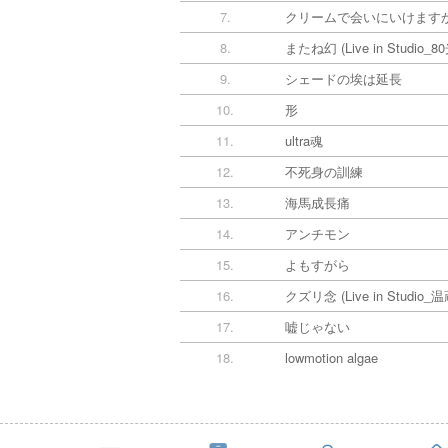
7.
クリームで会いにいけますか (Dis
8.
またね幻 (Live in Studio
9.
シェードの埃は延長
10.
形
11.
ultra魂
12.
不死身の訓練
13.
海馬成長痛
14.
アンチモン
15.
よもすがら
16.
クズリ念 (Live in Studio_
17.
嘘じゃない
18.
lowmotion algae