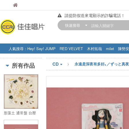
佳佳唱片
請提防假造來電顯示的詐騙電話！
佳佳唱片
【中華門市營業時間調整公告】
快速搜尋
訂購金額滿200元，即享免運優惠!! 詳
人氣搜尋：
Hey! Say! JUMP
RED VELVET
木村拓哉
milet
陳勢
STRAY KIDS
盧廣仲
周杰伦
CD
所有作品
永遠是深夜有多好｡／ずっと真
形藻土 通常盤 台壓