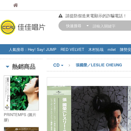
佳佳唱片
佳佳唱片
請提防假造來電顯示的詐騙電話！
【中華門市營業時間調整公告】
快速搜尋
訂購金額滿200元，即享免運優惠!! 詳
人氣搜尋：
Hey! Say! JUMP
RED VELVET
木村拓哉
milet
陳勢
STRAY KIDS
盧廣仲
周杰伦
CD
熱銷商品
張國榮／LESLIE CHEUNG
PRINTEMPS (圖片
膠)