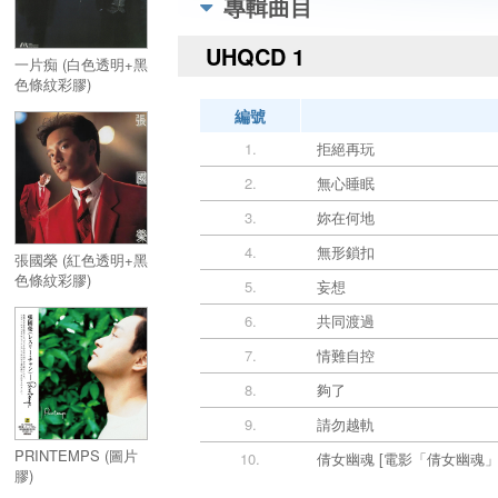
專輯曲目
UHQCD 1
一片痴 (白色透明+黑
色條紋彩膠)
編號
1.
拒絕再玩
2.
無心睡眠
3.
妳在何地
4.
無形鎖扣
張國榮 (紅色透明+黑
色條紋彩膠)
5.
妄想
6.
共同渡過
7.
情難自控
8.
夠了
9.
請勿越軌
PRINTEMPS (圖片
10.
倩女幽魂 [電影「倩女幽魂」
膠)