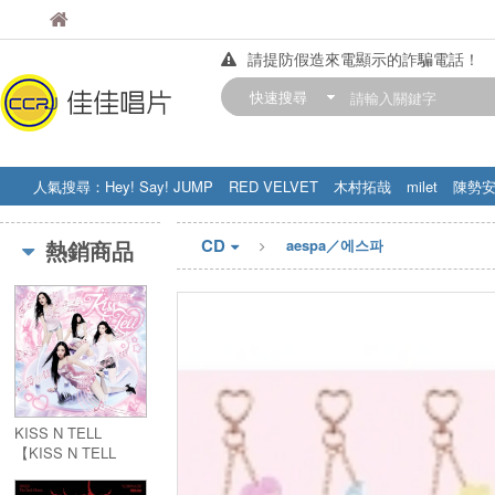
佳佳唱片
佳佳唱片
請提防假造來電顯示的詐騙電話！
【中華門市營業時間調整公告】
快速搜尋
訂購金額滿200元，即享免運優惠!! 詳
人氣搜尋：
Hey! Say! JUMP
RED VELVET
木村拓哉
milet
陳勢
STRAY KIDS
盧廣仲
周杰伦
CD
熱銷商品
aespa／에스파
KISS N TELL
【KISS N TELL
Ver.】