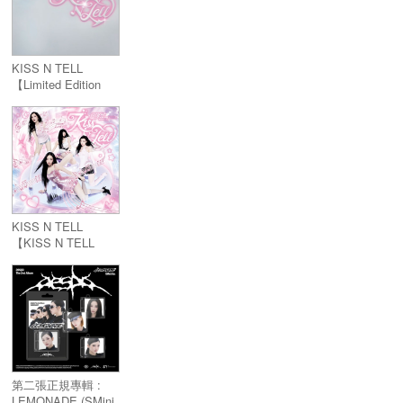
KISS N TELL
【Limited Edition
Ver.】
KISS N TELL
【KISS N TELL
Ver.】
第二張正規專輯 :
LEMONADE (SMini