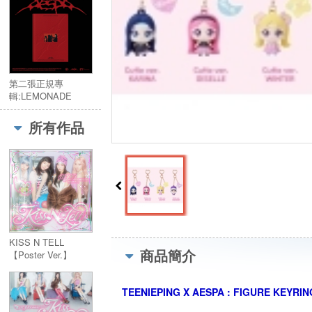
第二張正規專
輯:LEMONADE
(WDA Ver.)／2nd
Album:LEMONADE
所有作品
(WDA Ver.)
KISS N TELL
商品簡介
【Poster Ver.】
TEENIEPING X AESPA : FIGURE KEYRIN